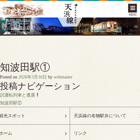
MENU
知波田駅①
Posted on
2026年3月16日
by
webmaster
投稿ナビゲーション
試運転列車と遭遇
知波田駅②
観光スポット
天浜線の名物駅弁について
ホーム
リンク