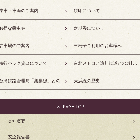
乗車・車両のご案内
鉄印について
お得な乗車券
定期券について
駐車場のご案内
車椅子ご利用のお客様へ
輪行バック貸出について
台北メトロと遠州鉄道との3社友好協定について
台湾鉄路管理局「集集線」との姉妹鉄道協定について
天浜線の歴史
PAGE TOP
会社概要
安全報告書