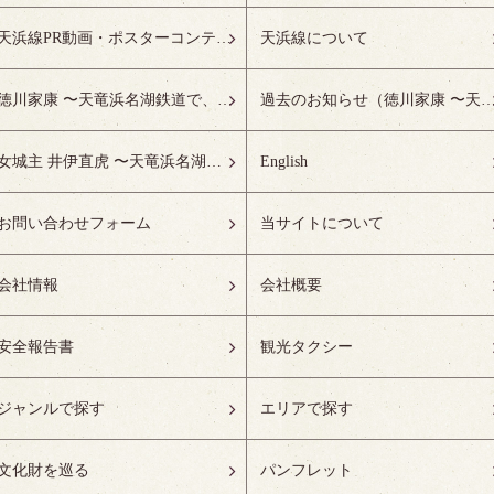
天浜線PR動画・ポスターコンテスト受賞作品特設ページ
天浜線について
徳川家康 〜天竜浜名湖鉄道で、徳川ゆかりの地へ！〜
過去のお知らせ（徳川家康 〜天竜浜名湖鉄道で、徳川ゆかりの
女城主 井伊直虎 〜天竜浜名湖鉄道で、井の国へ！〜
English
お問い合わせフォーム
当サイトについて
会社情報
会社概要
安全報告書
観光タクシー
ジャンルで探す
エリアで探す
文化財を巡る
パンフレット