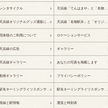
レンタサイクル
天浜線「てんはまや」と「名物駅弁」について
天浜線オリジナルグッズ通販について
天浜線「名物駅弁」と「オリジナルグッズ」
団体様のご利用について
ロケーションサービス
天浜線の広告
ギャラリー
天浜線ギャラリー
あなたの写真を掲載します
動画ギャラリー
プライバシーポリシー
駅名ネーミングライツスポンサーの募集開始
駅名ネーミングライツスポンサー紹介
路線と駅情報
運賃と時刻表