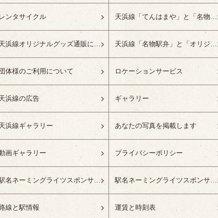
レンタサイクル
天浜線「てんはまや」と「名物駅弁」について
天浜線オリジナルグッズ通販について
天浜線「名物駅弁」と「オリジナルグッズ」
団体様のご利用について
ロケーションサービス
天浜線の広告
ギャラリー
天浜線ギャラリー
あなたの写真を掲載します
動画ギャラリー
プライバシーポリシー
駅名ネーミングライツスポンサーの募集開始
駅名ネーミングライツスポンサー紹介
路線と駅情報
運賃と時刻表