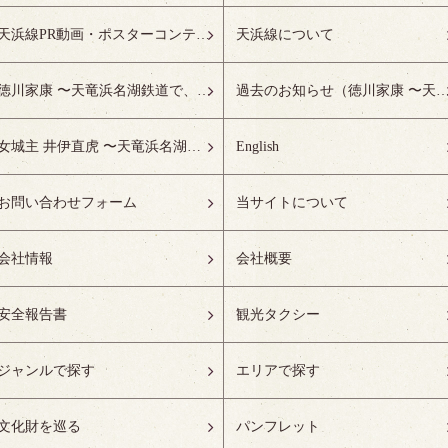
天浜線PR動画・ポスターコンテスト受賞作品特設ページ
天浜線について
徳川家康 〜天竜浜名湖鉄道で、徳川ゆかりの地へ！〜
過去のお知らせ（徳川家康 〜天竜浜名湖鉄道で、徳川ゆかりの
女城主 井伊直虎 〜天竜浜名湖鉄道で、井の国へ！〜
English
お問い合わせフォーム
当サイトについて
会社情報
会社概要
安全報告書
観光タクシー
ジャンルで探す
エリアで探す
文化財を巡る
パンフレット