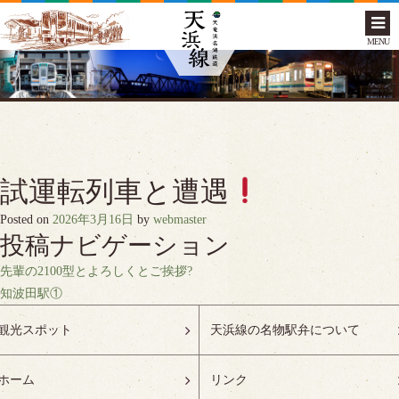
MENU
試運転列車と遭遇
Posted on
2026年3月16日
by
webmaster
投稿ナビゲーション
先輩の2100型とよろしくとご挨拶?
知波田駅①
観光スポット
天浜線の名物駅弁について
ホーム
リンク