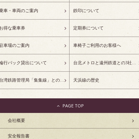
乗車・車両のご案内
鉄印について
お得な乗車券
定期券について
駐車場のご案内
車椅子ご利用のお客様へ
輪行バック貸出について
台北メトロと遠州鉄道との3社友好協定について
台湾鉄路管理局「集集線」との姉妹鉄道協定について
天浜線の歴史
PAGE TOP
会社概要
安全報告書