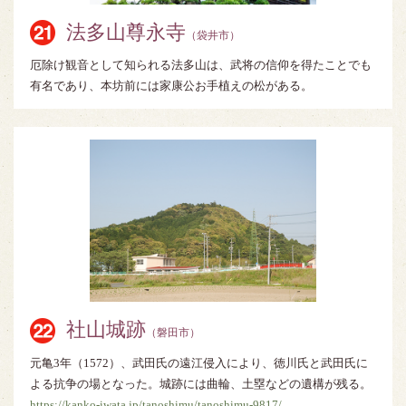
法多山尊永寺
（袋井市）
厄除け観音として知られる法多山は、武将の信仰を得たことでも
有名であり、本坊前には家康公お手植えの松がある。
社山城跡
（磐田市）
元亀3年（1572）、武田氏の遠江侵入により、徳川氏と武田氏に
よる抗争の場となった。城跡には曲輪、土塁などの遺構が残る。
https://kanko-iwata.jp/tanoshimu/tanoshimu-9817/