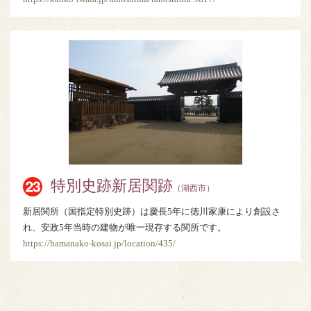
特別史跡新居関跡
（湖西市）
新居関所（国指定特別史跡）は慶長5年に徳川家康により創設さ
れ、安政5年当時の建物が唯一現存する関所です。
https://hamanako-kosai.jp/location/435/