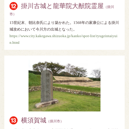
掛川古城と龍華院大猷院霊屋
（掛川
市）
15世紀末、朝比奈氏により築かれた。1568年の家康公による掛川
城攻めにおいて今川方の出城となった。
https://www.city.kakegawa.shizuoka.jp/kanko/spot-list/ryugeintaiyui
n.html
横須賀城
（掛川市）