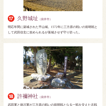
久野城址
（袋井市）
明応年間に築城された平山城。1572年に三方原の戦いの前哨戦と
して武田信玄に攻められるが落城させず守り切った。
許禰神社
（袋井市）
武田軍と徳川軍が三方原の戦いの前哨戦となる一戦を交えた古戦