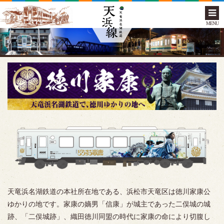
MENU
天竜浜名湖鉄道の本社所在地である、浜松市天竜区は徳川家康公
ゆかりの地です。家康の嫡男「信康」が城主であった二俣城の城
跡、「二俣城跡」、織田徳川同盟の時代に家康の命により切腹し