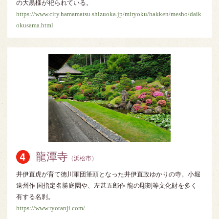
の大黒様が祀られている。
https://www.city.hamamatsu.shizuoka.jp/miryoku/hakken/mesho/daik
okusama.html
龍潭寺
（浜松市）
井伊直虎が育て徳川軍団筆頭となった井伊直政ゆかりの寺。小堀
遠州作 国指定名勝庭園や、左甚五郎作 龍の彫刻等文化財を多く
有する名刹。
https://www.ryotanji.com/