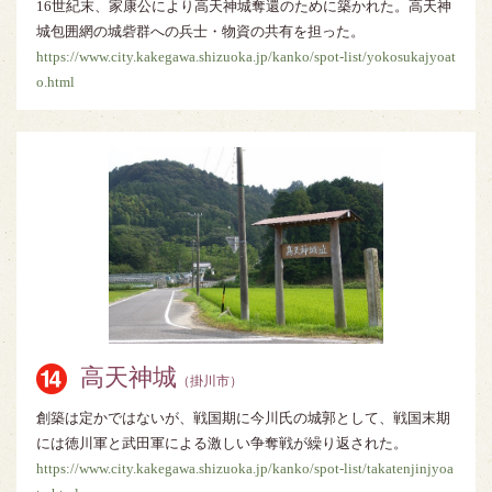
16世紀末、家康公により高天神城奪還のために築かれた。高天神
城包囲網の城砦群への兵士・物資の共有を担った。
https://www.city.kakegawa.shizuoka.jp/kanko/spot-list/yokosukajyoat
o.html
高天神城
（掛川市）
創築は定かではないが、戦国期に今川氏の城郭として、戦国末期
には徳川軍と武田軍による激しい争奪戦が繰り返された。
https://www.city.kakegawa.shizuoka.jp/kanko/spot-list/takatenjinjyoa