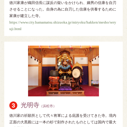
徳川家康が織田信長に謀反の疑いをかけられ、嫡男の信康を自刃
させることになった。自身の為に自刃した信康を供養するために
家康が建立した寺。
https://www.city.hamamatsu.shizuoka.jp/miryoku/hakken/mesho/sery
uji.html
光明寺
（浜松市）
徳川家の祈願所として代々将軍による庇護を受けてきた寺。境内
正面の大黒殿には一本の杉で刻作されたものとしては国内で最大