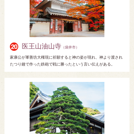
医王山油山寺
（袋井市）
家康公が軍善坊大権現に祈願すると神の姿が現れ、神より渡され
たつり鐘で作った鉄砲で戦に勝ったという言い伝えがある。