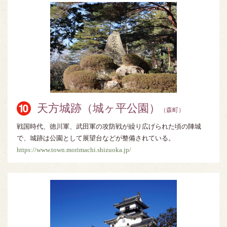
天方城跡（城ヶ平公園）
（森町）
戦国時代、徳川軍、武田軍の攻防戦が繰り広げられた頃の陣城
で、城跡は公園として展望台などが整備されている。
https://www.town.morimachi.shizuoka.jp/