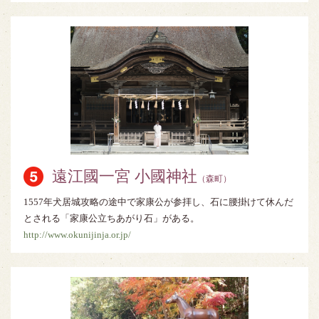
遠江國一宮 小國神社
（森町）
1557年犬居城攻略の途中で家康公が参拝し、石に腰掛けて休んだ
とされる「家康公立ちあがり石」がある。
http://www.okunijinja.or.jp/