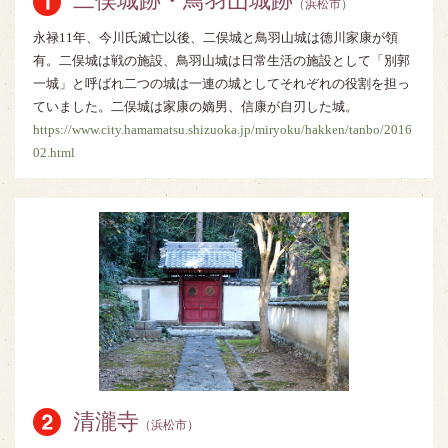
二俣城跡・鳥羽山城跡
（浜松市）
永禄11年、今川氏滅亡以後、二俣城と鳥羽山城は徳川家康が領
有。二俣城は戦の施設、鳥羽山城は日常生活の施設として「別郭
一城」と呼ばれ二つの城は一連の城としてそれぞれの役割を担っ
ていました。二俣城は家康の嫡男、信康が自刃した城。
https://www.city.hamamatsu.shizuoka.jp/miryoku/hakken/tanbo/2016
02.html
清瀧寺
（浜松市）