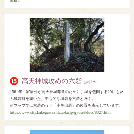
to.html
高天神城攻めの六砦
（掛川市）
1581年、家康公が高天神城奪還のために、城を包囲する20にも及
ぶ城砦群を築いた。中心的な城砦を六砦と呼ぶ。
※マップでは六砦のうち「小笠山砦」の位置を表示しています。
https://www.city.kakegawa.shizuoka.jp/gyosei/docs/8327.html