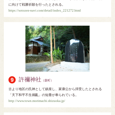
に向けて戦勝祈願を行ったとされる。
https://sotozen-navi.com/detail/index_221272.html
許禰神社
（森町）
古より地区の氏神として鎮座し、家康公から拝受したとされる
「天下和平不生禍亂」の短冊が奉られている。
http://www.town.morimachi.shizuoka.jp/