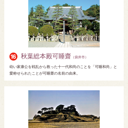
秋葉総本殿可睡齋
（袋井市）
幼い家康公を戦乱から救った十一代和尚のことを「可睡和尚」と
愛称せられたことが可睡齋の名前の由来。