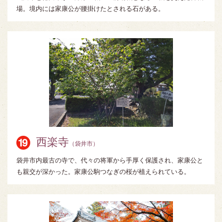
場。境内には家康公が腰掛けたとされる石がある。
西楽寺
（袋井市）
袋井市内最古の寺で、代々の将軍から手厚く保護され、家康公と
も親交が深かった。家康公駒つなぎの桜が植えられている。