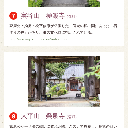
実谷山 極楽寺
（森町）
家康公の嫡男・松平信康が切腹した二俣城の松の間にあった「石
ずりの戸」があり、町の文化財に指定されている。
http://www.ajisaidera.com/index.html
大平山 榮泉寺
（森町）
家康公が一ノ瀬の戦いに敗れた際、この寺で療養し、長篠の戦い