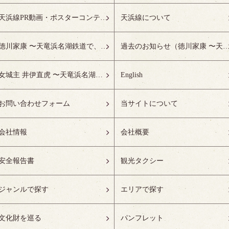
天浜線PR動画・ポスターコンテスト受賞作品特設ページ
天浜線について
徳川家康 〜天竜浜名湖鉄道で、徳川ゆかりの地へ！〜
過去のお知らせ（徳川家康 〜天竜浜名湖鉄道で、徳川ゆかりの
女城主 井伊直虎 〜天竜浜名湖鉄道で、井の国へ！〜
English
お問い合わせフォーム
当サイトについて
会社情報
会社概要
安全報告書
観光タクシー
ジャンルで探す
エリアで探す
文化財を巡る
パンフレット