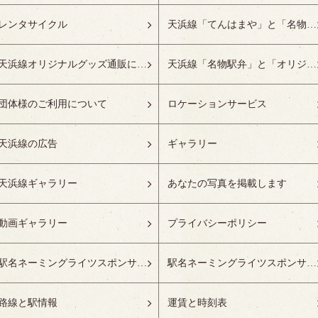
レンタサイクル
天浜線「てんはまや」と「名物駅弁」について
天浜線オリジナルグッズ通販について
天浜線「名物駅弁」と「オリジナルグッズ」
団体様のご利用について
ロケーションサービス
天浜線の広告
ギャラリー
天浜線ギャラリー
あなたの写真を掲載します
動画ギャラリー
プライバシーポリシー
駅名ネーミングライツスポンサーの募集開始
駅名ネーミングライツスポンサー紹介
路線と駅情報
運賃と時刻表