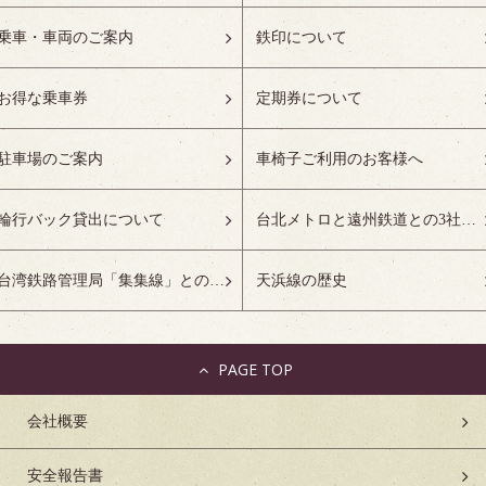
乗車・車両のご案内
鉄印について
お得な乗車券
定期券について
駐車場のご案内
車椅子ご利用のお客様へ
輪行バック貸出について
台北メトロと遠州鉄道との3社友好協定について
台湾鉄路管理局「集集線」との姉妹鉄道協定について
天浜線の歴史
PAGE TOP
会社概要
安全報告書