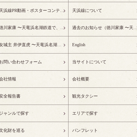
天浜線PR動画・ポスターコンテスト受賞作品特設ページ
天浜線について
徳川家康 〜天竜浜名湖鉄道で、徳川ゆかりの地へ！〜
過去のお知らせ（徳川家康 〜天竜浜名湖鉄道で、徳川ゆかりの
女城主 井伊直虎 〜天竜浜名湖鉄道で、井の国へ！〜
English
お問い合わせフォーム
当サイトについて
会社情報
会社概要
安全報告書
観光タクシー
ジャンルで探す
エリアで探す
文化財を巡る
パンフレット