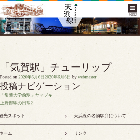
MENU
「気賀駅」チューリップ
Posted on
2020年6月6日
2020年6月6日
by
webmaster
投稿ナビゲーション
「常葉大学前駅」ヤマブキ
上野部駅の日常2
観光スポット
天浜線の名物駅弁について
ホーム
リンク