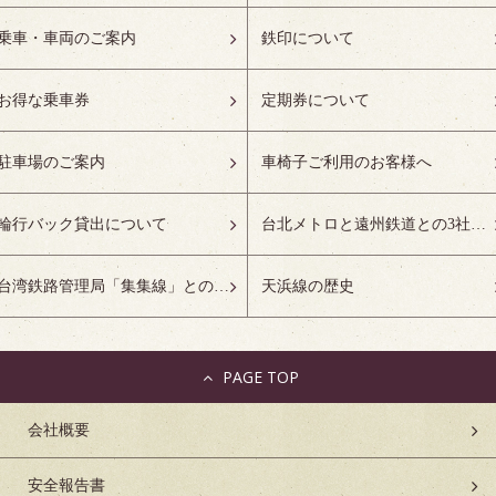
乗車・車両のご案内
鉄印について
お得な乗車券
定期券について
駐車場のご案内
車椅子ご利用のお客様へ
輪行バック貸出について
台北メトロと遠州鉄道との3社友好協定について
台湾鉄路管理局「集集線」との姉妹鉄道協定について
天浜線の歴史
PAGE TOP
会社概要
安全報告書