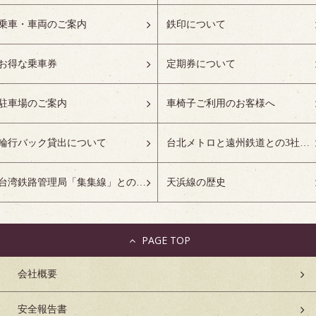
乗車・車両のご案内
鉄印について
お得な乗車券
定期券について
駐車場のご案内
車椅子ご利用のお客様へ
輪行バック貸出について
台北メトロと遠州鉄道との3社友好協定について
台湾鉄路管理局「集集線」との姉妹鉄道協定について
天浜線の歴史
PAGE TOP
会社概要
安全報告書