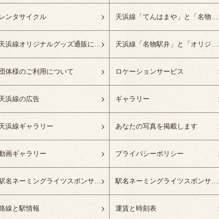
レンタサイクル
天浜線「てんはまや」と「名物駅弁」について
天浜線オリジナルグッズ通販について
天浜線「名物駅弁」と「オリジナルグッズ」
団体様のご利用について
ロケーションサービス
天浜線の広告
ギャラリー
天浜線ギャラリー
あなたの写真を掲載します
動画ギャラリー
プライバシーポリシー
駅名ネーミングライツスポンサーの募集開始
駅名ネーミングライツスポンサー紹介
路線と駅情報
運賃と時刻表