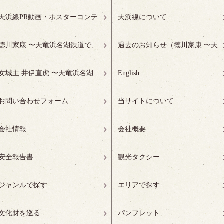
天浜線PR動画・ポスターコンテスト受賞作品特設ページ
天浜線について
徳川家康 〜天竜浜名湖鉄道で、徳川ゆかりの地へ！〜
過去のお知らせ（徳川家康 〜天竜浜名湖鉄道で、徳川ゆかりの
女城主 井伊直虎 〜天竜浜名湖鉄道で、井の国へ！〜
English
お問い合わせフォーム
当サイトについて
会社情報
会社概要
安全報告書
観光タクシー
ジャンルで探す
エリアで探す
文化財を巡る
パンフレット