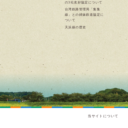
の3社友好協定について
台湾鉄路管理局「集集
線」との姉妹鉄道協定に
ついて
天浜線の歴史
当サイトについて