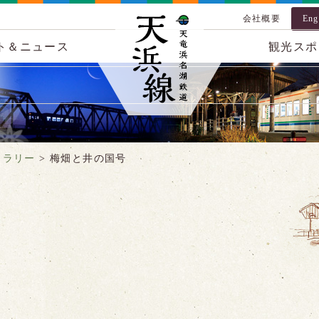
会社概要
Eng
ト＆ニュース
観光スポ
ャラリー
>
梅畑と井の国号