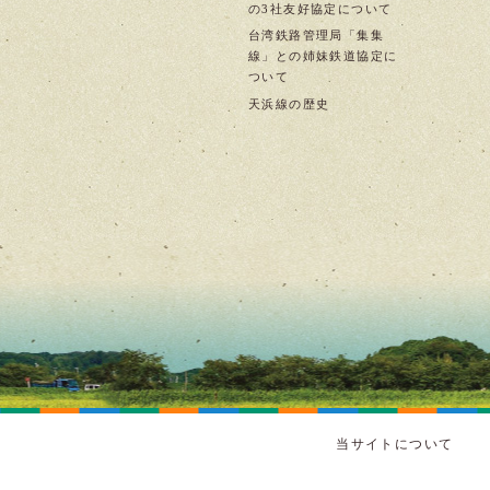
の3社友好協定について
台湾鉄路管理局「集集
線」との姉妹鉄道協定に
ついて
天浜線の歴史
当サイトについて