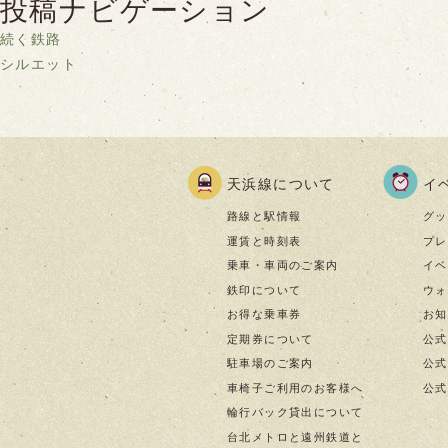
投稿ナビゲーション
続く鉄路
シルエット
天浜線について
イ
路線と駅情報
グッ
運賃と時刻表
プレ
乗車・車両のご案内
イベ
鉄印について
ウォ
お得な乗車券
お知
定期券について
公式
駐車場のご案内
公式I
車椅子ご利用のお客様へ
公式f
輪行バック貸出について
台北メトロと遠州鉄道と