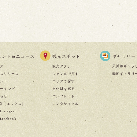
ベント＆ニュース
観光スポット
ギャラリー
ズ
観光タクシー
天浜線ギャラ
スリリース
ジャンルで探す
動画ギャラリ
ント
エリアで探す
ーキング
文化財を巡る
らせ
パンフレット
X（エックス）
レンタサイクル
nstagram
acebook