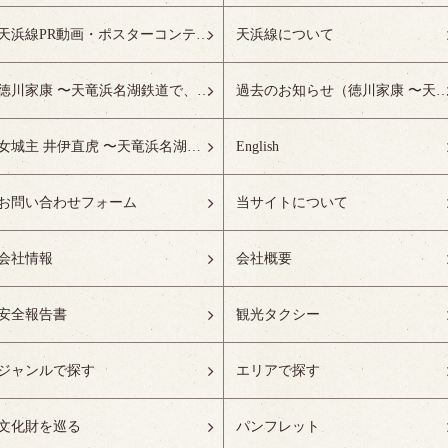
天浜線PR動画・ポスターコンテスト受賞作品特設ページ
天浜線について
徳川家康 〜天竜浜名湖鉄道で、徳川ゆかりの地へ！〜
過去のお知らせ（徳川家康 〜天竜浜名湖鉄道で、徳川ゆかりの
女城主 井伊直虎 〜天竜浜名湖鉄道で、井の国へ！〜
English
お問い合わせフォーム
当サイトについて
会社情報
会社概要
安全報告書
観光タクシー
ジャンルで探す
エリアで探す
文化財を巡る
パンフレット