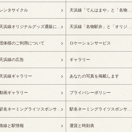
レンタサイクル
天浜線「てんはまや」と「名物駅弁」について
天浜線オリジナルグッズ通販について
天浜線「名物駅弁」と「オリジナルグッズ」
団体様のご利用について
ロケーションサービス
天浜線の広告
ギャラリー
天浜線ギャラリー
あなたの写真を掲載します
動画ギャラリー
プライバシーポリシー
駅名ネーミングライツスポンサーの募集開始
駅名ネーミングライツスポンサー紹介
路線と駅情報
運賃と時刻表