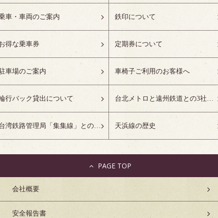
乗車・車両のご案内
鉄印について
お得な乗車券
定期券について
駐車場のご案内
車椅子ご利用のお客様へ
輪行バック貸出について
台北メトロと遠州鉄道との3社友好協定について
台湾鉄路管理局「集集線」との姉妹鉄道協定について
天浜線の歴史
PAGE TOP
会社概要
安全報告書