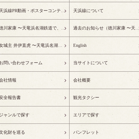
天浜線PR動画・ポスターコンテスト受賞作品特設ページ
天浜線について
徳川家康 〜天竜浜名湖鉄道で、徳川ゆかりの地へ！〜
過去のお知らせ（徳川家康 〜天竜浜名湖鉄道で、徳川ゆかりの
女城主 井伊直虎 〜天竜浜名湖鉄道で、井の国へ！〜
English
お問い合わせフォーム
当サイトについて
会社情報
会社概要
安全報告書
観光タクシー
ジャンルで探す
エリアで探す
文化財を巡る
パンフレット