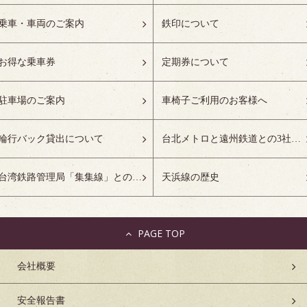
乗車・車両のご案内
鉄印について
お得な乗車券
定期券について
駐車場のご案内
車椅子ご利用のお客様へ
輪行バック貸出について
台北メトロと遠州鉄道との3社友好協定について
台湾鉄路管理局「集集線」との姉妹鉄道協定について
天浜線の歴史
PAGE TOP
会社概要
安全報告書