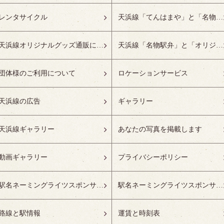
レンタサイクル
天浜線「てんはまや」と「名物駅弁」について
天浜線オリジナルグッズ通販について
天浜線「名物駅弁」と「オリジナルグッズ」
団体様のご利用について
ロケーションサービス
天浜線の広告
ギャラリー
天浜線ギャラリー
あなたの写真を掲載します
動画ギャラリー
プライバシーポリシー
駅名ネーミングライツスポンサーの募集開始
駅名ネーミングライツスポンサー紹介
路線と駅情報
運賃と時刻表