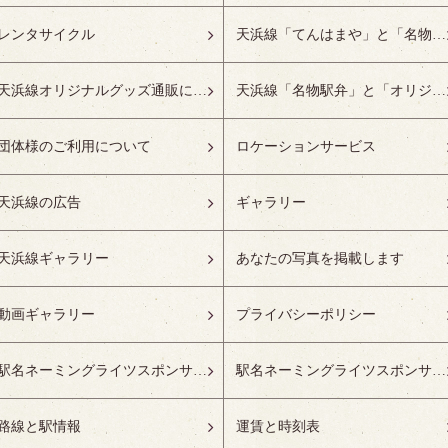
レンタサイクル
天浜線「てんはまや」と「名物駅弁」について
天浜線オリジナルグッズ通販について
天浜線「名物駅弁」と「オリジナルグッズ」
団体様のご利用について
ロケーションサービス
天浜線の広告
ギャラリー
天浜線ギャラリー
あなたの写真を掲載します
動画ギャラリー
プライバシーポリシー
駅名ネーミングライツスポンサーの募集開始
駅名ネーミングライツスポンサー紹介
路線と駅情報
運賃と時刻表