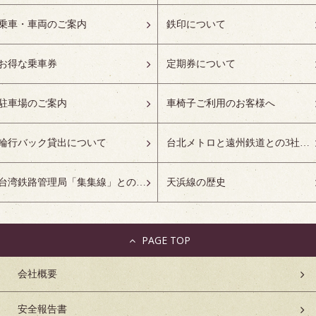
乗車・車両のご案内
鉄印について
お得な乗車券
定期券について
駐車場のご案内
車椅子ご利用のお客様へ
輪行バック貸出について
台北メトロと遠州鉄道との3社友好協定について
台湾鉄路管理局「集集線」との姉妹鉄道協定について
天浜線の歴史
PAGE TOP
会社概要
安全報告書