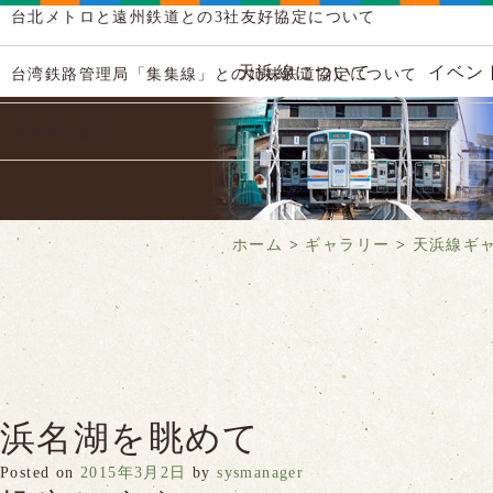
台北メトロと遠州鉄道との3社友好協定について
天浜線について
イベン
台湾鉄路管理局「集集線」との姉妹鉄道協定について
天浜線の歴史
ホーム
>
ギャラリー
>
天浜線ギ
浜名湖を眺めて
Posted on
2015年3月2日
by
sysmanager