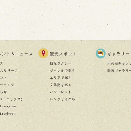
ベント＆ニュース
観光スポット
ギャラリー
ズ
観光タクシー
天浜線ギャラ
スリリース
ジャンルで探す
動画ギャラリ
ント
エリアで探す
ーキング
文化財を巡る
らせ
パンフレット
X（エックス）
レンタサイクル
nstagram
acebook