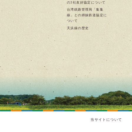
の3社友好協定について
台湾鉄路管理局「集集
線」との姉妹鉄道協定に
ついて
天浜線の歴史
当サイトについて