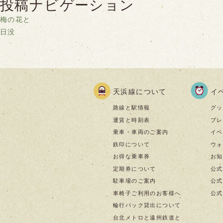
投稿ナビゲーション
梅の花と
日没
天浜線について
イ
路線と駅情報
グッ
運賃と時刻表
プレ
乗車・車両のご案内
イベ
鉄印について
ウォ
お得な乗車券
お知
定期券について
公式
駐車場のご案内
公式I
車椅子ご利用のお客様へ
公式f
輪行バック貸出について
台北メトロと遠州鉄道と