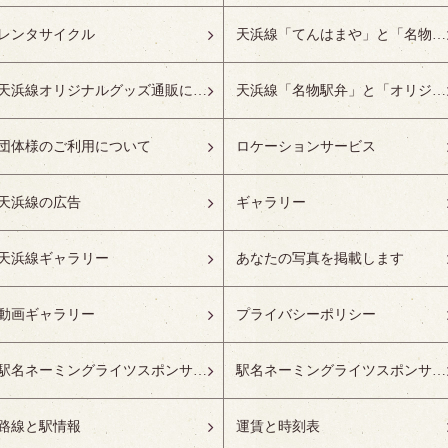
レンタサイクル
天浜線「てんはまや」と「名物駅弁」について
天浜線オリジナルグッズ通販について
天浜線「名物駅弁」と「オリジナルグッズ」
団体様のご利用について
ロケーションサービス
天浜線の広告
ギャラリー
天浜線ギャラリー
あなたの写真を掲載します
動画ギャラリー
プライバシーポリシー
駅名ネーミングライツスポンサーの募集開始
駅名ネーミングライツスポンサー紹介
路線と駅情報
運賃と時刻表