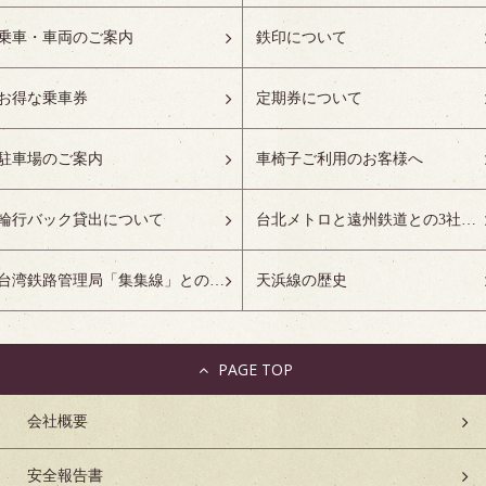
乗車・車両のご案内
鉄印について
お得な乗車券
定期券について
駐車場のご案内
車椅子ご利用のお客様へ
輪行バック貸出について
台北メトロと遠州鉄道との3社友好協定について
台湾鉄路管理局「集集線」との姉妹鉄道協定について
天浜線の歴史
PAGE TOP
会社概要
安全報告書