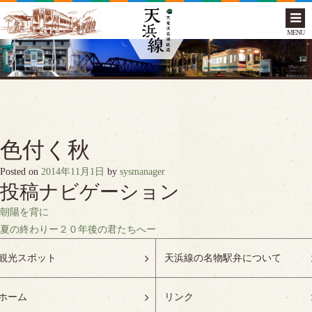
MENU
色付く秋
Posted on
2014年11月1日
by
sysmanager
投稿ナビゲーション
朝陽を背に
夏の終わりー２０年後の君たちへー
観光スポット
天浜線の名物駅弁について
ホーム
リンク