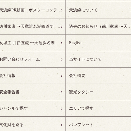
天浜線PR動画・ポスターコンテスト受賞作品特設ページ
天浜線について
徳川家康 〜天竜浜名湖鉄道で、徳川ゆかりの地へ！〜
過去のお知らせ（徳川家康 〜天竜浜名湖鉄道で、徳川ゆかりの
女城主 井伊直虎 〜天竜浜名湖鉄道で、井の国へ！〜
English
お問い合わせフォーム
当サイトについて
会社情報
会社概要
安全報告書
観光タクシー
ジャンルで探す
エリアで探す
文化財を巡る
パンフレット