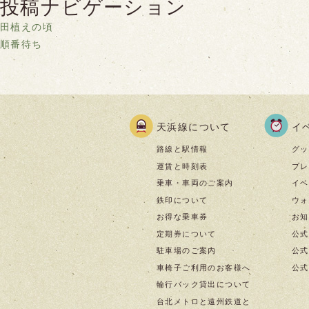
投稿ナビゲーション
田植えの頃
順番待ち
天浜線について
イ
路線と駅情報
グッ
運賃と時刻表
プレ
乗車・車両のご案内
イベ
鉄印について
ウォ
お得な乗車券
お知
定期券について
公式
駐車場のご案内
公式I
車椅子ご利用のお客様へ
公式f
輪行バック貸出について
台北メトロと遠州鉄道と