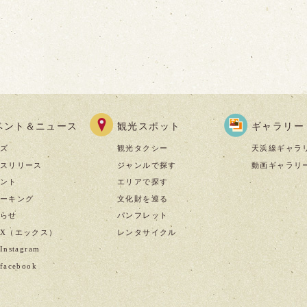
ベント＆ニュース
観光スポット
ギャラリー
ズ
観光タクシー
天浜線ギャラ
スリリース
ジャンルで探す
動画ギャラリ
ント
エリアで探す
ーキング
文化財を巡る
らせ
パンフレット
X（エックス）
レンタサイクル
nstagram
acebook