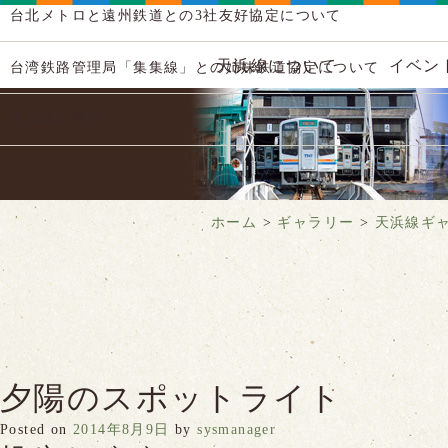
台北メトロと遠州鉄道との3社友好協定について
天浜線について
イベン
台湾鉄路管理局「集集線」との姉妹鉄道協定について
天浜線の歴史
ホーム
>
ギャラリー
>
天浜線ギ
夕陽のスポットライト
Posted on
2014年8月9日
by
sysmanager