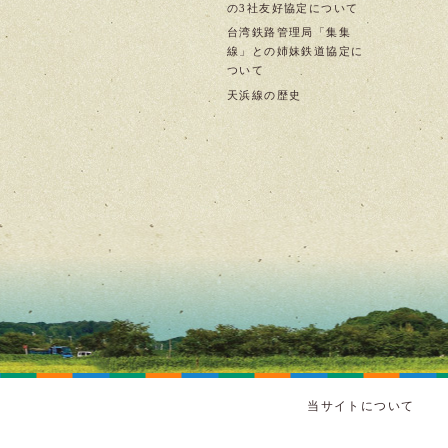
の3社友好協定について
台湾鉄路管理局「集集
線」との姉妹鉄道協定に
ついて
天浜線の歴史
当サイトについて