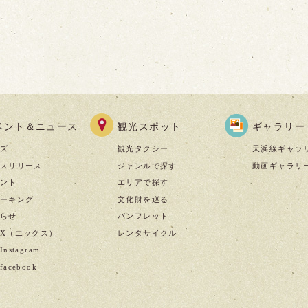
ベント＆ニュース
観光スポット
ギャラリー
ズ
観光タクシー
天浜線ギャラ
スリリース
ジャンルで探す
動画ギャラリ
ント
エリアで探す
ーキング
文化財を巡る
らせ
パンフレット
X（エックス）
レンタサイクル
nstagram
acebook