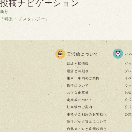
投稿ナビゲーション
新芽
『郷愁・ノスタルジー』
天浜線について
イ
路線と駅情報
グッ
運賃と時刻表
プレ
乗車・車両のご案内
イベ
鉄印について
ウォ
お得な乗車券
お知
定期券について
公式
駐車場のご案内
公式I
車椅子ご利用のお客様へ
公式f
輪行バック貸出について
台北メトロと遠州鉄道と