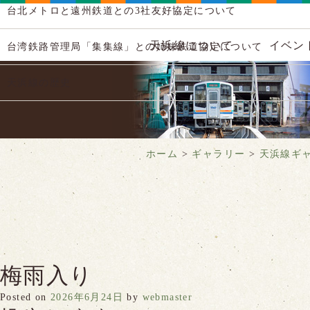
台北メトロと遠州鉄道との3社友好協定について
天浜線について
イベン
台湾鉄路管理局「集集線」との姉妹鉄道協定について
天浜線の歴史
ホーム
>
ギャラリー
>
天浜線ギ
梅雨入り
Posted on
2026年6月24日
by
webmaster