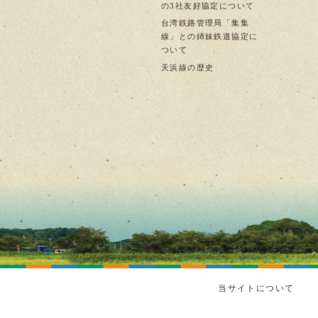
の3社友好協定について
台湾鉄路管理局「集集
線」との姉妹鉄道協定に
ついて
天浜線の歴史
当サイトについて