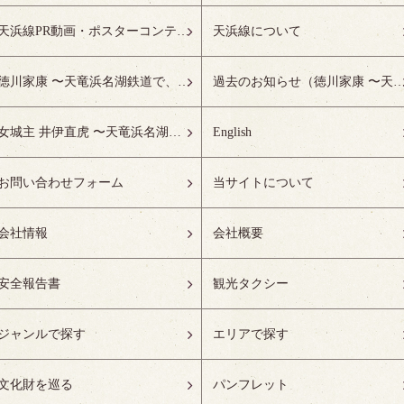
天浜線PR動画・ポスターコンテスト受賞作品特設ページ
天浜線について
徳川家康 〜天竜浜名湖鉄道で、徳川ゆかりの地へ！〜
過去のお知らせ（徳川家康 〜天竜浜名湖鉄道で、徳川ゆかりの
女城主 井伊直虎 〜天竜浜名湖鉄道で、井の国へ！〜
English
お問い合わせフォーム
当サイトについて
会社情報
会社概要
安全報告書
観光タクシー
ジャンルで探す
エリアで探す
文化財を巡る
パンフレット