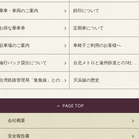
乗車・車両のご案内
鉄印について
お得な乗車券
定期券について
駐車場のご案内
車椅子ご利用のお客様へ
輪行バック貸出について
台北メトロと遠州鉄道との3社友好協定について
台湾鉄路管理局「集集線」との姉妹鉄道協定について
天浜線の歴史
PAGE TOP
会社概要
安全報告書