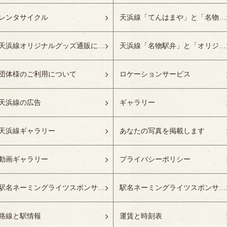
レンタサイクル
天浜線「てんはまや」と「名物駅弁」について
天浜線オリジナルグッズ通販について
天浜線「名物駅弁」と「オリジナルグッズ」
団体様のご利用について
ロケーションサービス
天浜線の広告
ギャラリー
天浜線ギャラリー
あなたの写真を掲載します
動画ギャラリー
プライバシーポリシー
駅名ネーミングライツスポンサーの募集開始
駅名ネーミングライツスポンサー紹介
路線と駅情報
運賃と時刻表