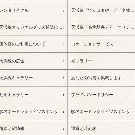
レンタサイクル
天浜線「てんはまや」と「名物駅弁」について
天浜線オリジナルグッズ通販について
天浜線「名物駅弁」と「オリジナルグッズ」
団体様のご利用について
ロケーションサービス
天浜線の広告
ギャラリー
天浜線ギャラリー
あなたの写真を掲載します
動画ギャラリー
プライバシーポリシー
駅名ネーミングライツスポンサーの募集開始
駅名ネーミングライツスポンサー紹介
路線と駅情報
運賃と時刻表