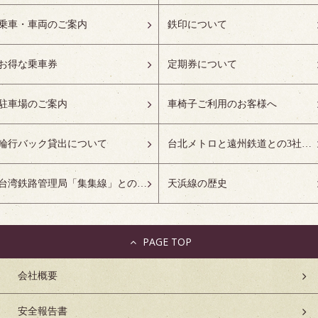
乗車・車両のご案内
鉄印について
お得な乗車券
定期券について
駐車場のご案内
車椅子ご利用のお客様へ
輪行バック貸出について
台北メトロと遠州鉄道との3社友好協定について
台湾鉄路管理局「集集線」との姉妹鉄道協定について
天浜線の歴史
PAGE TOP
会社概要
安全報告書