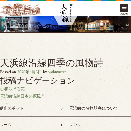
MENU
天浜線沿線四季の風物詩
Posted on
2026年4月6日
by
webmaster
投稿ナビゲーション
心和らげる花
天浜線沿線日本の原風景
観光スポット
天浜線の名物駅弁について
ホーム
リンク