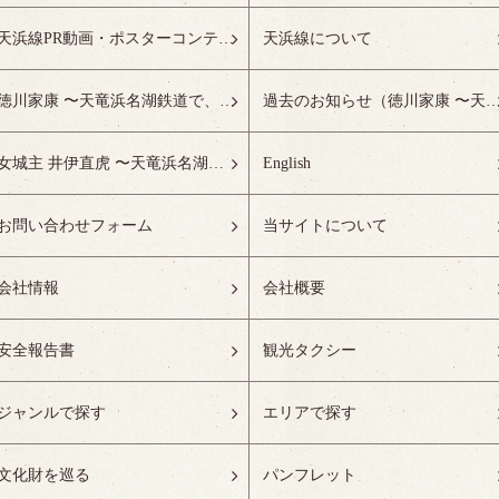
天浜線PR動画・ポスターコンテスト受賞作品特設ページ
天浜線について
徳川家康 〜天竜浜名湖鉄道で、徳川ゆかりの地へ！〜
過去のお知らせ（徳川家康 〜天竜浜名湖鉄道で、徳川ゆかりの
女城主 井伊直虎 〜天竜浜名湖鉄道で、井の国へ！〜
English
お問い合わせフォーム
当サイトについて
会社情報
会社概要
安全報告書
観光タクシー
ジャンルで探す
エリアで探す
文化財を巡る
パンフレット