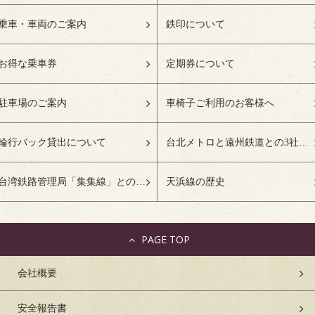
乗車・車両のご案内
鉄印について
お得な乗車券
定期券について
駐車場のご案内
車椅子ご利用のお客様へ
輪行バック貸出について
台北メトロと遠州鉄道との3社友好協定について
台湾鉄路管理局「集集線」との姉妹鉄道協定について
天浜線の歴史
PAGE TOP
会社概要
安全報告書