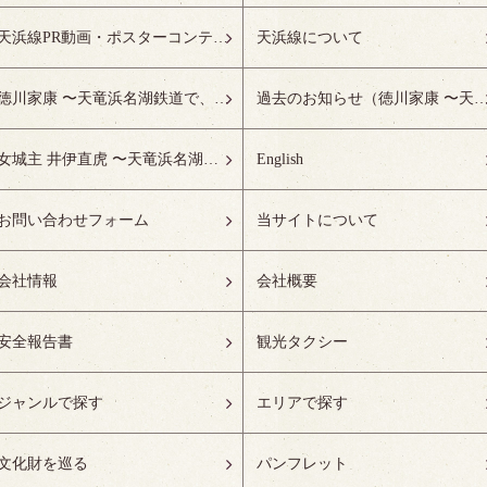
天浜線PR動画・ポスターコンテスト受賞作品特設ページ
天浜線について
徳川家康 〜天竜浜名湖鉄道で、徳川ゆかりの地へ！〜
過去のお知らせ（徳川家康 〜天竜浜名湖鉄道で、徳川ゆかりの
女城主 井伊直虎 〜天竜浜名湖鉄道で、井の国へ！〜
English
お問い合わせフォーム
当サイトについて
会社情報
会社概要
安全報告書
観光タクシー
ジャンルで探す
エリアで探す
文化財を巡る
パンフレット