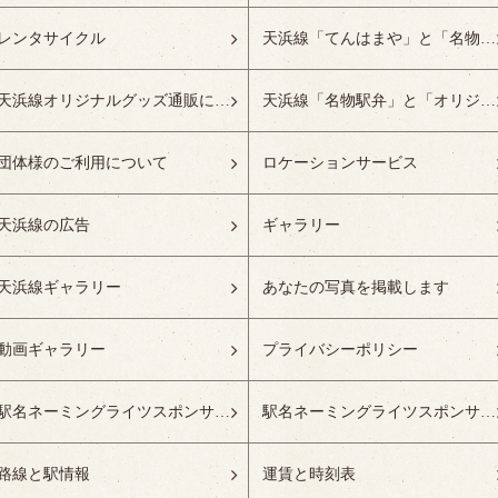
レンタサイクル
天浜線「てんはまや」と「名物駅弁」について
天浜線オリジナルグッズ通販について
天浜線「名物駅弁」と「オリジナルグッズ」
団体様のご利用について
ロケーションサービス
天浜線の広告
ギャラリー
天浜線ギャラリー
あなたの写真を掲載します
動画ギャラリー
プライバシーポリシー
駅名ネーミングライツスポンサーの募集開始
駅名ネーミングライツスポンサー紹介
路線と駅情報
運賃と時刻表