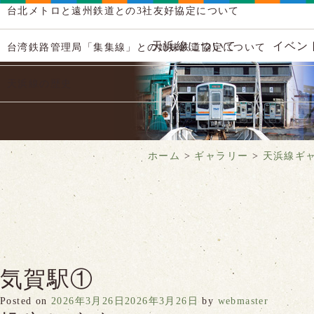
台北メトロと遠州鉄道との3社友好協定について
天浜線について
イベン
台湾鉄路管理局「集集線」との姉妹鉄道協定について
天浜線の歴史
ホーム
>
ギャラリー
>
天浜線ギ
気賀駅①
Posted on
2026年3月26日
2026年3月26日
by
webmaster