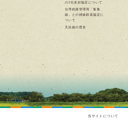
の3社友好協定について
台湾鉄路管理局「集集
線」との姉妹鉄道協定に
ついて
天浜線の歴史
当サイトについて