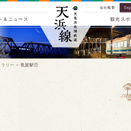
会社概要
Eng
ト＆ニュース
観光スポ
ャラリー
>
気賀駅①