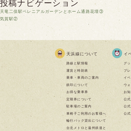
投稿ナビゲーション
天竜二俣駅ペレニアルガーデンとホーム通路花壇③
気賀駅②
天浜線について
イ
路線と駅情報
グッ
運賃と時刻表
プレ
乗車・車両のご案内
イベ
鉄印について
ウォ
お得な乗車券
お知
定期券について
公式
駐車場のご案内
公式I
車椅子ご利用のお客様へ
公式f
輪行バック貸出について
台北メトロと遠州鉄道と