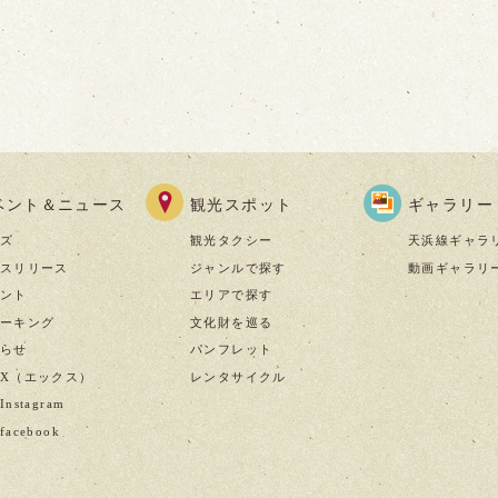
ベント＆ニュース
観光スポット
ギャラリー
ズ
観光タクシー
天浜線ギャラ
スリリース
ジャンルで探す
動画ギャラリ
ント
エリアで探す
ーキング
文化財を巡る
らせ
パンフレット
X（エックス）
レンタサイクル
nstagram
acebook