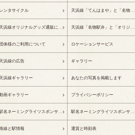
レンタサイクル
天浜線「てんはまや」と「名物駅弁」について
天浜線オリジナルグッズ通販について
天浜線「名物駅弁」と「オリジナルグッズ」
団体様のご利用について
ロケーションサービス
天浜線の広告
ギャラリー
天浜線ギャラリー
あなたの写真を掲載します
動画ギャラリー
プライバシーポリシー
駅名ネーミングライツスポンサーの募集開始
駅名ネーミングライツスポンサー紹介
路線と駅情報
運賃と時刻表