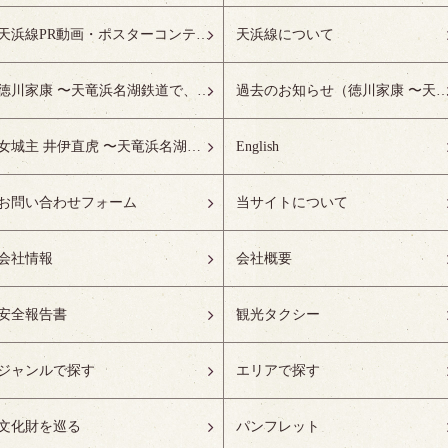
天浜線PR動画・ポスターコンテスト受賞作品特設ページ
天浜線について
徳川家康 〜天竜浜名湖鉄道で、徳川ゆかりの地へ！〜
過去のお知らせ（徳川家康 〜天竜浜名湖鉄道で、徳川ゆかりの
女城主 井伊直虎 〜天竜浜名湖鉄道で、井の国へ！〜
English
お問い合わせフォーム
当サイトについて
会社情報
会社概要
安全報告書
観光タクシー
ジャンルで探す
エリアで探す
文化財を巡る
パンフレット