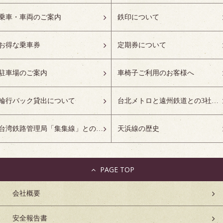
乗車・車両のご案内
鉄印について
お得な乗車券
定期券について
駐車場のご案内
車椅子ご利用のお客様へ
輪行バック貸出について
台北メトロと遠州鉄道との3社友好協定について
台湾鉄路管理局「集集線」との姉妹鉄道協定について
天浜線の歴史
PAGE TOP
会社概要
安全報告書