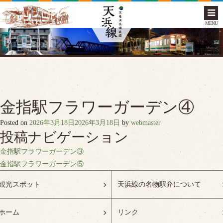
MENU
金指駅フラワーガーデン④
Posted on
2026年3月18日
2026年3月18日
by
webmaster
投稿ナビゲーション
金指駅フラワーガーデン③
金指駅フラワーガーデン⑤
観光スポット
天浜線の名物駅弁について
ホーム
リンク