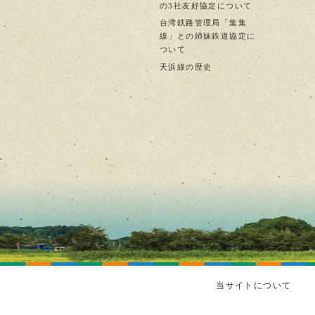
の3社友好協定について
台湾鉄路管理局「集集
線」との姉妹鉄道協定に
ついて
天浜線の歴史
当サイトについて