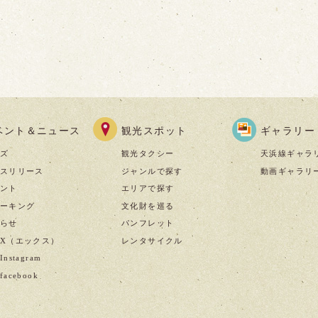
ベント＆ニュース
観光スポット
ギャラリー
ズ
観光タクシー
天浜線ギャラ
スリリース
ジャンルで探す
動画ギャラリ
ント
エリアで探す
ーキング
文化財を巡る
らせ
パンフレット
X（エックス）
レンタサイクル
nstagram
acebook