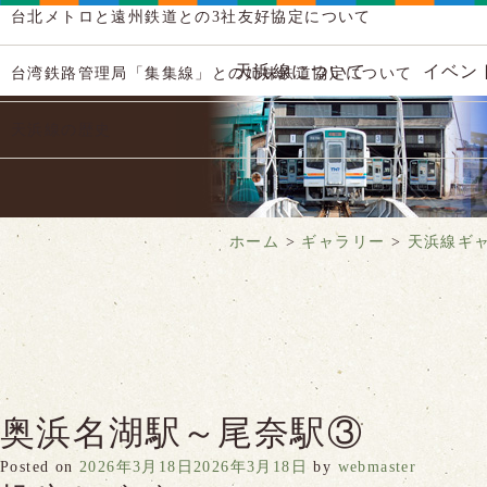
台北メトロと遠州鉄道との3社友好協定について
天浜線について
イベン
台湾鉄路管理局「集集線」との姉妹鉄道協定について
天浜線の歴史
ホーム
>
ギャラリー
>
天浜線ギ
奥浜名湖駅～尾奈駅③
Posted on
2026年3月18日
2026年3月18日
by
webmaster