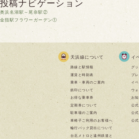
投稿ナビゲーション
奥浜名湖駅～尾奈駅②
金指駅フラワーガーデン①
天浜線について
イ
路線と駅情報
グッ
運賃と時刻表
プレ
乗車・車両のご案内
イベ
鉄印について
ウォ
お得な乗車券
お知
定期券について
公式
駐車場のご案内
公式I
車椅子ご利用のお客様へ
公式f
輪行バック貸出について
台北メトロと遠州鉄道と