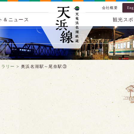
会社概要
Eng
ト＆ニュース
観光スポ
ャラリー
>
奥浜名湖駅～尾奈駅③