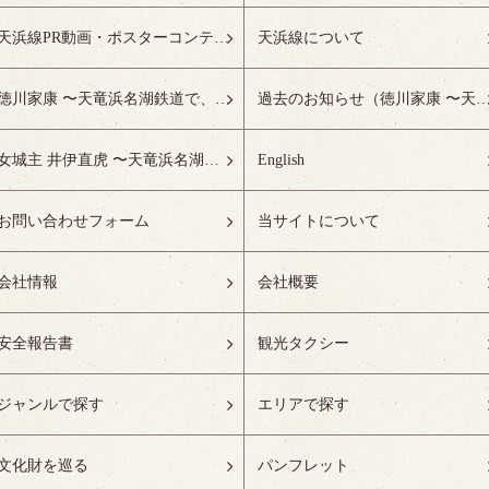
天浜線PR動画・ポスターコンテスト受賞作品特設ページ
天浜線について
徳川家康 〜天竜浜名湖鉄道で、徳川ゆかりの地へ！〜
過去のお知らせ（徳川家康 〜天竜浜名湖鉄道で、徳川ゆかりの
女城主 井伊直虎 〜天竜浜名湖鉄道で、井の国へ！〜
English
お問い合わせフォーム
当サイトについて
会社情報
会社概要
安全報告書
観光タクシー
ジャンルで探す
エリアで探す
文化財を巡る
パンフレット