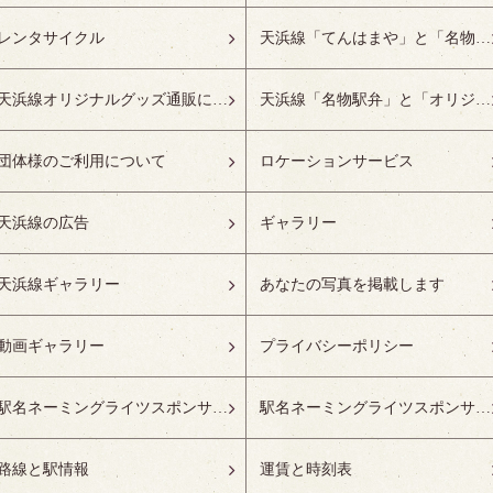
レンタサイクル
天浜線「てんはまや」と「名物駅弁」について
天浜線オリジナルグッズ通販について
天浜線「名物駅弁」と「オリジナルグッズ」
団体様のご利用について
ロケーションサービス
天浜線の広告
ギャラリー
天浜線ギャラリー
あなたの写真を掲載します
動画ギャラリー
プライバシーポリシー
駅名ネーミングライツスポンサーの募集開始
駅名ネーミングライツスポンサー紹介
路線と駅情報
運賃と時刻表