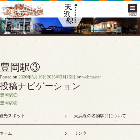
MENU
豊岡駅③
Posted on
2026年3月16日
2026年3月16日
by
webmaster
投稿ナビゲーション
豊岡駅②
豊岡駅④
観光スポット
天浜線の名物駅弁について
ホーム
リンク