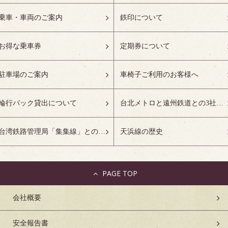
乗車・車両のご案内
鉄印について
お得な乗車券
定期券について
駐車場のご案内
車椅子ご利用のお客様へ
輪行バック貸出について
台北メトロと遠州鉄道との3社友好協定について
台湾鉄路管理局「集集線」との姉妹鉄道協定について
天浜線の歴史
PAGE TOP
会社概要
安全報告書