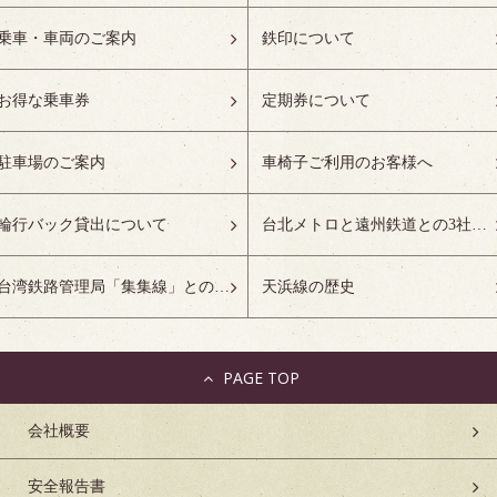
乗車・車両のご案内
鉄印について
お得な乗車券
定期券について
駐車場のご案内
車椅子ご利用のお客様へ
輪行バック貸出について
台北メトロと遠州鉄道との3社友好協定について
台湾鉄路管理局「集集線」との姉妹鉄道協定について
天浜線の歴史
PAGE TOP
会社概要
安全報告書