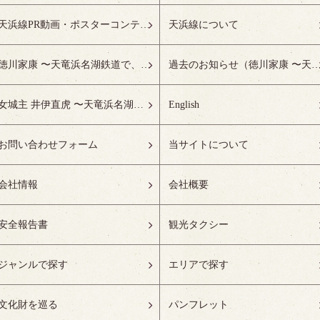
天浜線PR動画・ポスターコンテスト受賞作品特設ページ
天浜線について
徳川家康 〜天竜浜名湖鉄道で、徳川ゆかりの地へ！〜
過去のお知らせ（徳川家康 〜天竜浜名湖鉄道で、徳川ゆかりの
女城主 井伊直虎 〜天竜浜名湖鉄道で、井の国へ！〜
English
お問い合わせフォーム
当サイトについて
会社情報
会社概要
安全報告書
観光タクシー
ジャンルで探す
エリアで探す
文化財を巡る
パンフレット