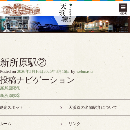
MENU
新所原駅②
Posted on
2026年3月16日
2026年3月16日
by
webmaster
投稿ナビゲーション
新所原駅①
新所原駅③
観光スポット
天浜線の名物駅弁について
ホーム
リンク