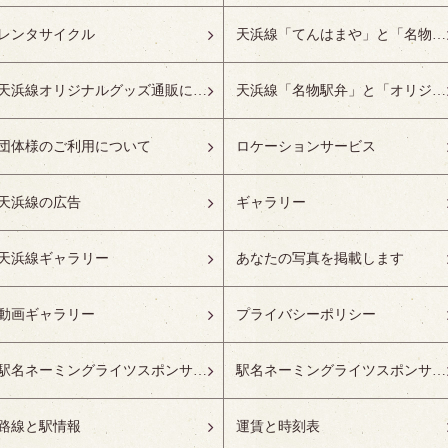
レンタサイクル
天浜線「てんはまや」と「名物駅弁」について
天浜線オリジナルグッズ通販について
天浜線「名物駅弁」と「オリジナルグッズ」
団体様のご利用について
ロケーションサービス
天浜線の広告
ギャラリー
天浜線ギャラリー
あなたの写真を掲載します
動画ギャラリー
プライバシーポリシー
駅名ネーミングライツスポンサーの募集開始
駅名ネーミングライツスポンサー紹介
路線と駅情報
運賃と時刻表