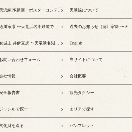
天浜線PR動画・ポスターコンテスト受賞作品特設ページ
天浜線について
徳川家康 〜天竜浜名湖鉄道で、徳川ゆかりの地へ！〜
過去のお知らせ（徳川家康 〜天竜浜名湖鉄道で、徳川ゆかりの
女城主 井伊直虎 〜天竜浜名湖鉄道で、井の国へ！〜
English
お問い合わせフォーム
当サイトについて
会社情報
会社概要
安全報告書
観光タクシー
ジャンルで探す
エリアで探す
文化財を巡る
パンフレット