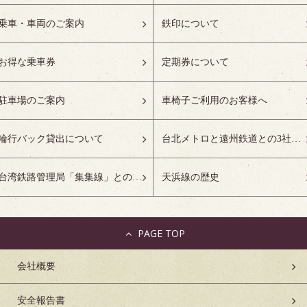
乗車・車両のご案内
鉄印について
お得な乗車券
定期券について
駐車場のご案内
車椅子ご利用のお客様へ
輪行バック貸出について
台北メトロと遠州鉄道との3社友好協定について
台湾鉄路管理局「集集線」との姉妹鉄道協定について
天浜線の歴史
PAGE TOP
会社概要
安全報告書