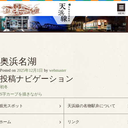
MENU
奥浜名湖
Posted on
2025年12月1日
by
webmaster
投稿ナビゲーション
初冬
S字カーブを描きながら
観光スポット
天浜線の名物駅弁について
ホーム
リンク