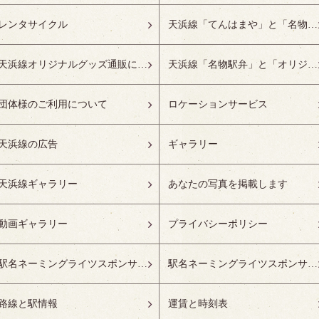
レンタサイクル
天浜線「てんはまや」と「名物駅弁」について
天浜線オリジナルグッズ通販について
天浜線「名物駅弁」と「オリジナルグッズ」
団体様のご利用について
ロケーションサービス
天浜線の広告
ギャラリー
天浜線ギャラリー
あなたの写真を掲載します
動画ギャラリー
プライバシーポリシー
駅名ネーミングライツスポンサーの募集開始
駅名ネーミングライツスポンサー紹介
路線と駅情報
運賃と時刻表