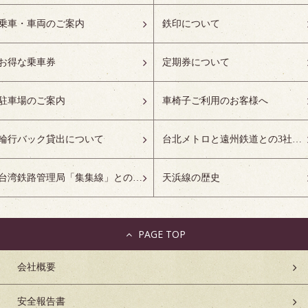
乗車・車両のご案内
鉄印について
お得な乗車券
定期券について
駐車場のご案内
車椅子ご利用のお客様へ
輪行バック貸出について
台北メトロと遠州鉄道との3社友好協定について
台湾鉄路管理局「集集線」との姉妹鉄道協定について
天浜線の歴史
PAGE TOP
会社概要
安全報告書