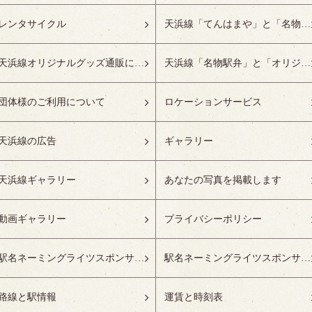
レンタサイクル
天浜線「てんはまや」と「名物駅弁」について
天浜線オリジナルグッズ通販について
天浜線「名物駅弁」と「オリジナルグッズ」
団体様のご利用について
ロケーションサービス
天浜線の広告
ギャラリー
天浜線ギャラリー
あなたの写真を掲載します
動画ギャラリー
プライバシーポリシー
駅名ネーミングライツスポンサーの募集開始
駅名ネーミングライツスポンサー紹介
路線と駅情報
運賃と時刻表