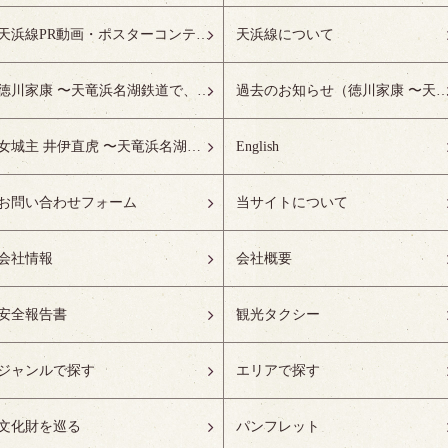
天浜線PR動画・ポスターコンテスト受賞作品特設ページ
天浜線について
徳川家康 〜天竜浜名湖鉄道で、徳川ゆかりの地へ！〜
過去のお知らせ（徳川家康 〜天竜浜名湖鉄道で、徳川ゆかりの
女城主 井伊直虎 〜天竜浜名湖鉄道で、井の国へ！〜
English
お問い合わせフォーム
当サイトについて
会社情報
会社概要
安全報告書
観光タクシー
ジャンルで探す
エリアで探す
文化財を巡る
パンフレット