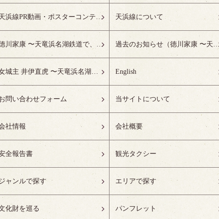
天浜線PR動画・ポスターコンテスト受賞作品特設ページ
天浜線について
徳川家康 〜天竜浜名湖鉄道で、徳川ゆかりの地へ！〜
過去のお知らせ（徳川家康 〜天竜浜名湖鉄道で、徳川ゆかりの
女城主 井伊直虎 〜天竜浜名湖鉄道で、井の国へ！〜
English
お問い合わせフォーム
当サイトについて
会社情報
会社概要
安全報告書
観光タクシー
ジャンルで探す
エリアで探す
文化財を巡る
パンフレット