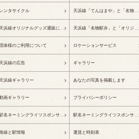
レンタサイクル
天浜線「てんはまや」と「名物駅弁」について
天浜線オリジナルグッズ通販について
天浜線「名物駅弁」と「オリジナルグッズ」
団体様のご利用について
ロケーションサービス
天浜線の広告
ギャラリー
天浜線ギャラリー
あなたの写真を掲載します
動画ギャラリー
プライバシーポリシー
駅名ネーミングライツスポンサーの募集開始
駅名ネーミングライツスポンサー紹介
路線と駅情報
運賃と時刻表