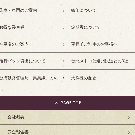
乗車・車両のご案内
鉄印について
お得な乗車券
定期券について
駐車場のご案内
車椅子ご利用のお客様へ
輪行バック貸出について
台北メトロと遠州鉄道との3社友好協定について
台湾鉄路管理局「集集線」との姉妹鉄道協定について
天浜線の歴史
PAGE TOP
会社概要
安全報告書