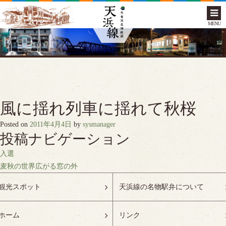
MENU
風に揺れ列車に揺れて秋桜
Posted on
2011年4月4日
by
sysmanager
投稿ナビゲーション
入選
麦秋の世界広がる窓の外
観光スポット
天浜線の名物駅弁について
ホーム
リンク