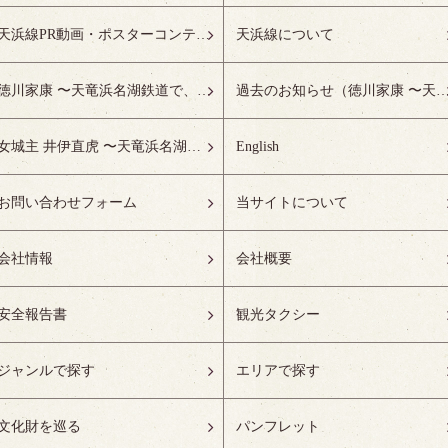
天浜線PR動画・ポスターコンテスト受賞作品特設ページ
天浜線について
徳川家康 〜天竜浜名湖鉄道で、徳川ゆかりの地へ！〜
過去のお知らせ（徳川家康 〜天竜浜名湖鉄道で、徳川ゆかりの
女城主 井伊直虎 〜天竜浜名湖鉄道で、井の国へ！〜
English
お問い合わせフォーム
当サイトについて
会社情報
会社概要
安全報告書
観光タクシー
ジャンルで探す
エリアで探す
文化財を巡る
パンフレット