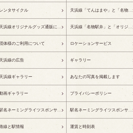
レンタサイクル
天浜線「てんはまや」と「名物駅弁」について
天浜線オリジナルグッズ通販について
天浜線「名物駅弁」と「オリジナルグッズ」
団体様のご利用について
ロケーションサービス
天浜線の広告
ギャラリー
天浜線ギャラリー
あなたの写真を掲載します
動画ギャラリー
プライバシーポリシー
駅名ネーミングライツスポンサーの募集開始
駅名ネーミングライツスポンサー紹介
路線と駅情報
運賃と時刻表