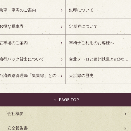
乗車・車両のご案内
鉄印について
お得な乗車券
定期券について
駐車場のご案内
車椅子ご利用のお客様へ
輪行バック貸出について
台北メトロと遠州鉄道との3社友好協定について
台湾鉄路管理局「集集線」との姉妹鉄道協定について
天浜線の歴史
PAGE TOP
会社概要
安全報告書