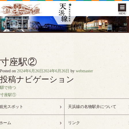
MENU
寸座駅②
Posted on
2024年6月26日
2024年6月26日
by
webmaster
投稿ナビゲーション
驛で待つ
寸座駅①
観光スポット
天浜線の名物駅弁について
ホーム
リンク