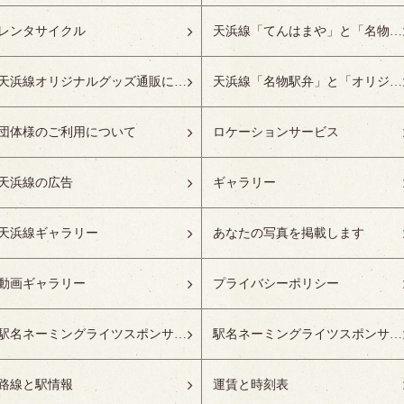
レンタサイクル
天浜線「てんはまや」と「名物駅弁」について
天浜線オリジナルグッズ通販について
天浜線「名物駅弁」と「オリジナルグッズ」
団体様のご利用について
ロケーションサービス
天浜線の広告
ギャラリー
天浜線ギャラリー
あなたの写真を掲載します
動画ギャラリー
プライバシーポリシー
駅名ネーミングライツスポンサーの募集開始
駅名ネーミングライツスポンサー紹介
路線と駅情報
運賃と時刻表