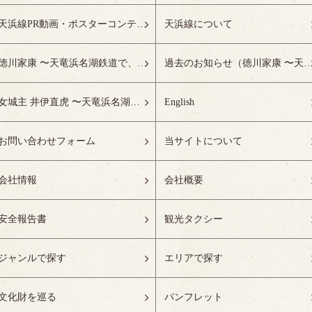
天浜線PR動画・ポスターコンテスト受賞作品特設ページ
天浜線について
徳川家康 〜天竜浜名湖鉄道で、徳川ゆかりの地へ！〜
過去のお知らせ（徳川家康 〜天竜浜名湖鉄道で、徳川ゆかりの
女城主 井伊直虎 〜天竜浜名湖鉄道で、井の国へ！〜
English
お問い合わせフォーム
当サイトについて
会社情報
会社概要
安全報告書
観光タクシー
ジャンルで探す
エリアで探す
文化財を巡る
パンフレット