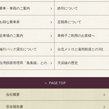
乗車・車両のご案内
鉄印について
お得な乗車券
定期券について
駐車場のご案内
車椅子ご利用のお客様へ
輪行バック貸出について
台北メトロと遠州鉄道との3社友好協定について
台湾鉄路管理局「集集線」との姉妹鉄道協定について
天浜線の歴史
PAGE TOP
会社概要
安全報告書