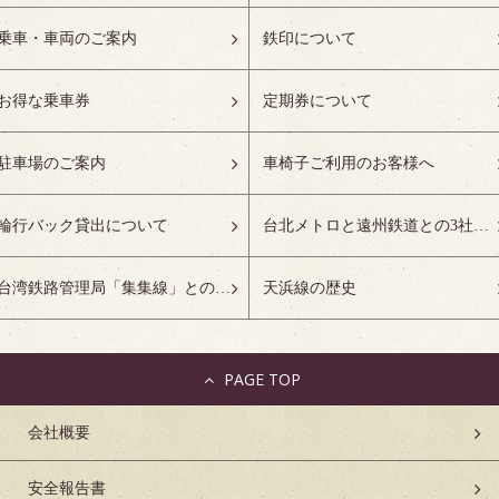
乗車・車両のご案内
鉄印について
お得な乗車券
定期券について
駐車場のご案内
車椅子ご利用のお客様へ
輪行バック貸出について
台北メトロと遠州鉄道との3社友好協定について
台湾鉄路管理局「集集線」との姉妹鉄道協定について
天浜線の歴史
PAGE TOP
会社概要
安全報告書