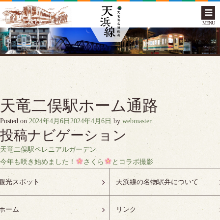
MENU
天竜二俣駅ホーム通路
Posted on
2024年4月6日
2024年4月6日
by
webmaster
投稿ナビゲーション
天竜二俣駅ペレニアルガーデン
今年も咲き始めました！
さくら
とコラボ撮影
観光スポット
天浜線の名物駅弁について
ホーム
リンク