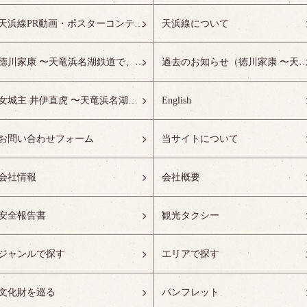
天浜線PR動画・ポスターコンテスト受賞作品特設ページ
天浜線について
徳川家康 〜天竜浜名湖鉄道で、徳川ゆかりの地へ！〜
過去のお知らせ（徳川家康 〜天竜浜名湖鉄道で、徳川ゆかりの
女城主 井伊直虎 〜天竜浜名湖鉄道で、井の国へ！〜
English
お問い合わせフォーム
当サイトについて
会社情報
会社概要
安全報告書
観光タクシー
ジャンルで探す
エリアで探す
文化財を巡る
パンフレット