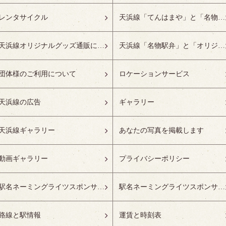
レンタサイクル
天浜線「てんはまや」と「名物駅弁」について
天浜線オリジナルグッズ通販について
天浜線「名物駅弁」と「オリジナルグッズ」
団体様のご利用について
ロケーションサービス
天浜線の広告
ギャラリー
天浜線ギャラリー
あなたの写真を掲載します
動画ギャラリー
プライバシーポリシー
駅名ネーミングライツスポンサーの募集開始
駅名ネーミングライツスポンサー紹介
路線と駅情報
運賃と時刻表