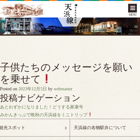
MENU
子供たちのメッセージを願い
を乗せて
Posted on
2023年12月5日
by
webmaster
投稿ナビゲーション
あとわずかになりました！どうする家康号
みかんきっぷで晩秋の天浜線をミニトリップ
観光スポット
天浜線の名物駅弁について