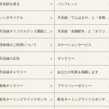
文化財を巡る
パンフレット
レンタサイクル
天浜線「てんはまや」と「名物駅弁」について
天浜線オリジナルグッズ通販について
天浜線「名物駅弁」と「オリジナルグッズ」
団体様のご利用について
ロケーションサービス
天浜線の広告
ギャラリー
天浜線ギャラリー
あなたの写真を掲載します
動画ギャラリー
プライバシーポリシー
駅名ネーミングライツスポンサーの募集開始
駅名ネーミングライツスポンサー紹介