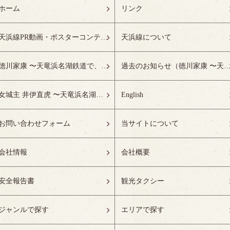
ホーム
リンク
天浜線PR動画・ポスターコンテスト受賞作品特設ページ
天浜線について
徳川家康 〜天竜浜名湖鉄道で、徳川ゆかりの地へ！〜
過去のお知らせ（徳川家康 〜天竜浜名湖鉄道で、徳川ゆかりの
女城主 井伊直虎 〜天竜浜名湖鉄道で、井の国へ！〜
English
お問い合わせフォーム
当サイトについて
会社情報
会社概要
安全報告書
観光タクシー
ジャンルで探す
エリアで探す