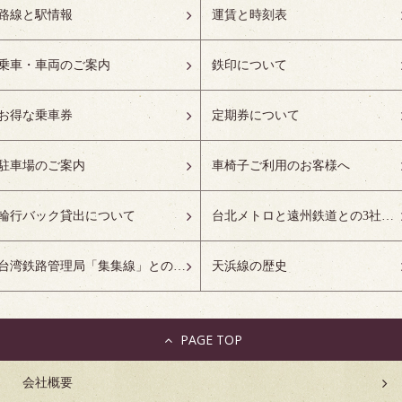
路線と駅情報
運賃と時刻表
乗車・車両のご案内
鉄印について
お得な乗車券
定期券について
駐車場のご案内
車椅子ご利用のお客様へ
輪行バック貸出について
台北メトロと遠州鉄道との3社友好協定について
台湾鉄路管理局「集集線」との姉妹鉄道協定について
天浜線の歴史
PAGE TOP
会社概要