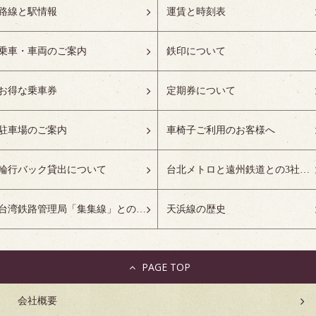
路線と駅情報
運賃と時刻表
乗車・車両のご案内
鉄印について
お得な乗車券
定期券について
駐車場のご案内
車椅子ご利用のお客様へ
輪行バック貸出について
台北メトロと遠州鉄道との3社友好協定について
台湾鉄路管理局「集集線」との姉妹鉄道協定について
天浜線の歴史
PAGE TOP
会社概要