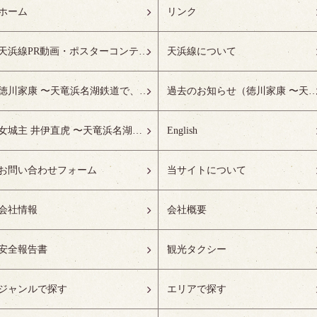
ホーム
リンク
天浜線PR動画・ポスターコンテスト受賞作品特設ページ
天浜線について
徳川家康 〜天竜浜名湖鉄道で、徳川ゆかりの地へ！〜
過去のお知らせ（徳川家康 〜天竜浜名湖鉄道で、徳川ゆかりの
女城主 井伊直虎 〜天竜浜名湖鉄道で、井の国へ！〜
English
お問い合わせフォーム
当サイトについて
会社情報
会社概要
安全報告書
観光タクシー
ジャンルで探す
エリアで探す