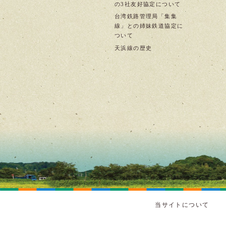
の3社友好協定について
台湾鉄路管理局「集集
線」との姉妹鉄道協定に
ついて
天浜線の歴史
当サイトについて