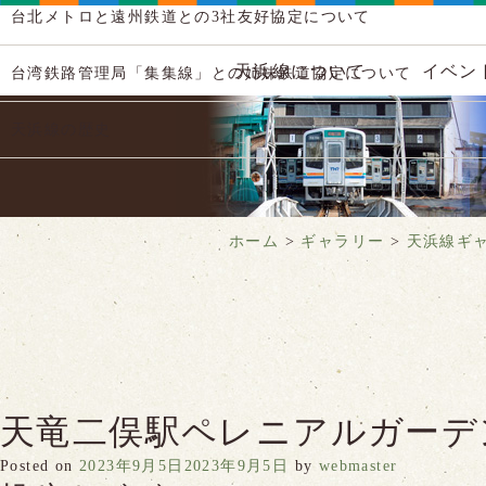
台北メトロと遠州鉄道との3社友好協定について
天浜線について
イベン
台湾鉄路管理局「集集線」との姉妹鉄道協定について
天浜線の歴史
ホーム
>
ギャラリー
>
天浜線ギ
天竜二俣駅ペレニアルガーデ
Posted on
2023年9月5日
2023年9月5日
by
webmaster