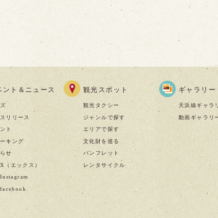
ベント＆ニュース
観光スポット
ギャラリー
ズ
観光タクシー
天浜線ギャラ
スリリース
ジャンルで探す
動画ギャラリ
ント
エリアで探す
ーキング
文化財を巡る
らせ
パンフレット
X（エックス）
レンタサイクル
nstagram
acebook