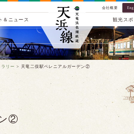
会社概要
Eng
ト＆ニュース
観光スポ
ャラリー
>
天竜二俣駅ペレニアルガーデン②
ン②