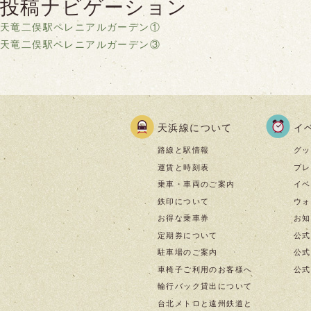
投稿ナビゲーション
天竜二俣駅ペレニアルガーデン①
天竜二俣駅ペレニアルガーデン③
天浜線について
イ
路線と駅情報
グッ
運賃と時刻表
プレ
乗車・車両のご案内
イベ
鉄印について
ウォ
お得な乗車券
お知
定期券について
公式
駐車場のご案内
公式I
車椅子ご利用のお客様へ
公式f
輪行バック貸出について
台北メトロと遠州鉄道と