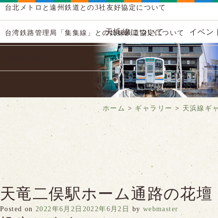
台北メトロと遠州鉄道との3社友好協定について
天浜線について
イベン
台湾鉄路管理局「集集線」との姉妹鉄道協定について
天浜線の歴史
ホーム
>
ギャラリー
>
天浜線ギ
天竜二俣駅ホーム通路の花壇
Posted on
2022年6月2日
2022年6月2日
by
webmaster