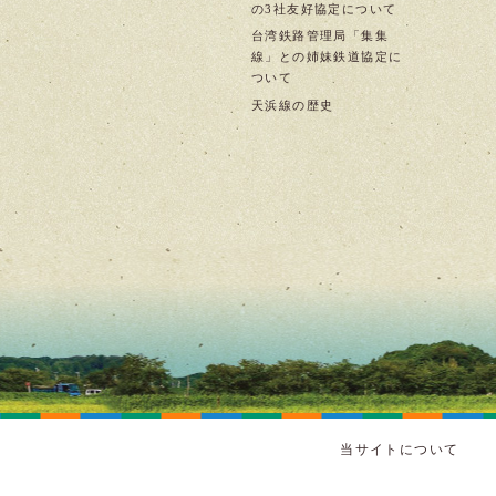
の3社友好協定について
台湾鉄路管理局「集集
線」との姉妹鉄道協定に
ついて
天浜線の歴史
当サイトについて