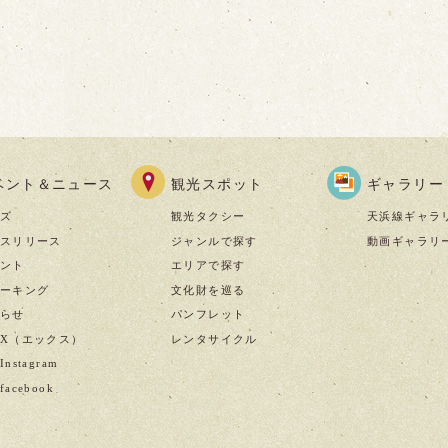
ベント＆ニュース
観光スポット
ギャラリー
ズ
観光タクシー
天浜線ギャラ
スリリース
ジャンルで探す
動画ギャラリ
ント
エリアで探す
ーキング
文化財を巡る
らせ
パンフレット
X（エックス）
レンタサイクル
nstagram
acebook