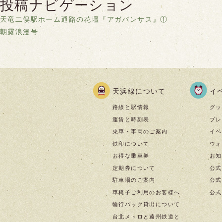
投稿ナビゲーション
天竜二俣駅ホーム通路の花壇『アガパンサス』①
朝露浪漫号
天浜線について
イ
路線と駅情報
グッ
運賃と時刻表
プレ
乗車・車両のご案内
イベ
鉄印について
ウォ
お得な乗車券
お知
定期券について
公式
駐車場のご案内
公式I
車椅子ご利用のお客様へ
公式f
輪行バック貸出について
台北メトロと遠州鉄道と