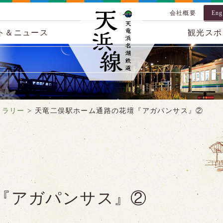
会社概要
Eng
ト＆ニュース
観光スポ
ャラリー
>
天竜二俣駅ホーム通路の花壇『アガパンサス』②
『アガパンサス』②