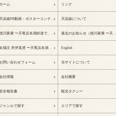
ホーム
リンク
天浜線PR動画・ポスターコンテスト受賞作品特設ページ
天浜線について
徳川家康 〜天竜浜名湖鉄道で、徳川ゆかりの地へ！〜
過去のお知らせ（徳川家康 〜天竜浜名湖鉄道で、徳川ゆかりの
女城主 井伊直虎 〜天竜浜名湖鉄道で、井の国へ！〜
English
お問い合わせフォーム
当サイトについて
会社情報
会社概要
安全報告書
観光タクシー
ジャンルで探す
エリアで探す