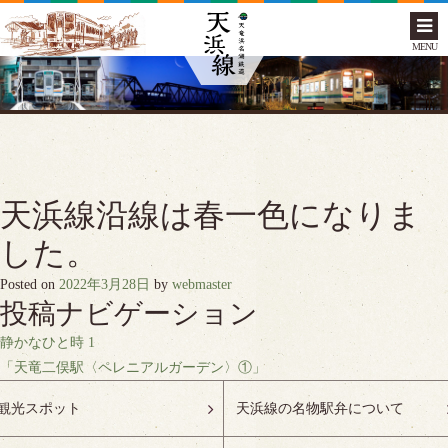
MENU
天浜線沿線は春一色になりま
した。
Posted on
2022年3月28日
by
webmaster
投稿ナビゲーション
静かなひと時 1
「天竜二俣駅〈ペレニアルガーデン〉①」
観光スポット
天浜線の名物駅弁について