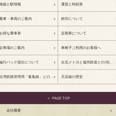
路線と駅情報
運賃と時刻表
乗車・車両のご案内
鉄印について
お得な乗車券
定期券について
駐車場のご案内
車椅子ご利用のお客様へ
輪行バック貸出について
台北メトロと遠州鉄道との3社友好協定について
台湾鉄路管理局「集集線」との姉妹鉄道協定について
天浜線の歴史
PAGE TOP
会社概要