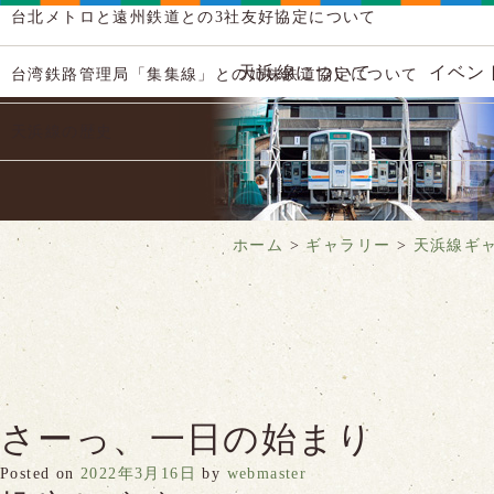
台北メトロと遠州鉄道との3社友好協定について
天浜線について
イベン
台湾鉄路管理局「集集線」との姉妹鉄道協定について
天浜線の歴史
ホーム
>
ギャラリー
>
天浜線ギ
さーっ、一日の始まり
Posted on
2022年3月16日
by
webmaster