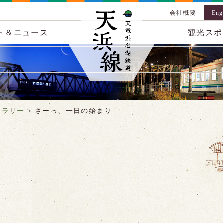
会社概要
Eng
ト＆ニュース
観光スポ
ャラリー
>
さーっ、一日の始まり