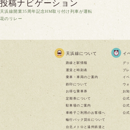
投稿ナビゲーション
天浜線開業35周年記念HM取り付け列車が運転
花のリレー
天浜線について
イ
路線と駅情報
グッ
運賃と時刻表
プレ
乗車・車両のご案内
イベ
鉄印について
ウォ
お得な乗車券
お知
定期券について
公式
駐車場のご案内
公式I
車椅子ご利用のお客様へ
公式f
輪行バック貸出について
台北メトロと遠州鉄道と