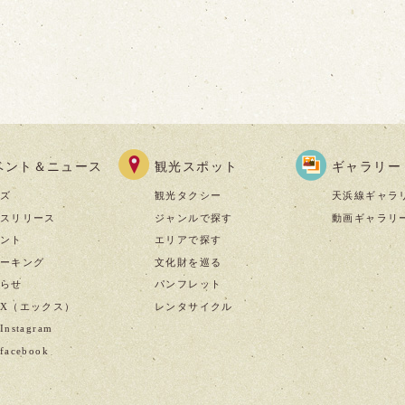
ベント＆ニュース
観光スポット
ギャラリー
ズ
観光タクシー
天浜線ギャラ
スリリース
ジャンルで探す
動画ギャラリ
ント
エリアで探す
ーキング
文化財を巡る
らせ
パンフレット
X（エックス）
レンタサイクル
nstagram
acebook