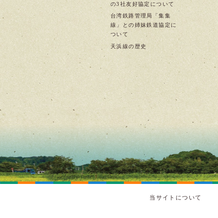
の3社友好協定について
台湾鉄路管理局「集集
線」との姉妹鉄道協定に
ついて
天浜線の歴史
当サイトについて