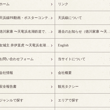
ホーム
リンク
天浜線PR動画・ポスターコンテスト受賞作品特設ページ
天浜線について
徳川家康 〜天竜浜名湖鉄道で、徳川ゆかりの地へ！〜
過去のお知らせ（徳川家康 〜天竜浜名湖鉄道で、徳川ゆかりの
女城主 井伊直虎 〜天竜浜名湖鉄道で、井の国へ！〜
English
お問い合わせフォーム
当サイトについて
会社情報
会社概要
安全報告書
観光タクシー
ジャンルで探す
エリアで探す