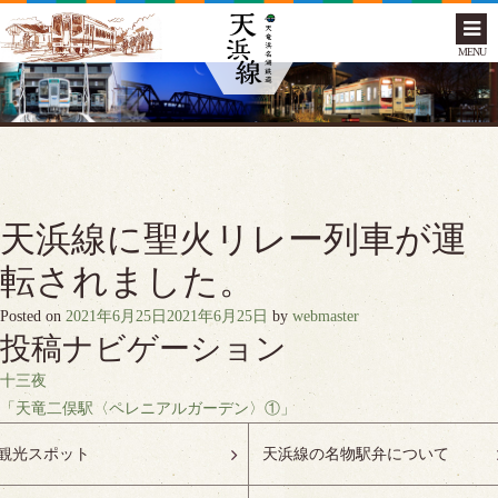
MENU
天浜線に聖火リレー列車が運
転されました。
Posted on
2021年6月25日
2021年6月25日
by
webmaster
投稿ナビゲーション
十三夜
「天竜二俣駅〈ペレニアルガーデン〉①」
観光スポット
天浜線の名物駅弁について