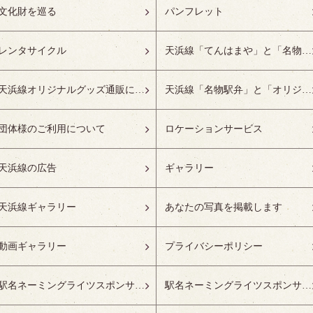
文化財を巡る
パンフレット
レンタサイクル
天浜線「てんはまや」と「名物駅弁」について
天浜線オリジナルグッズ通販について
天浜線「名物駅弁」と「オリジナルグッズ」
団体様のご利用について
ロケーションサービス
天浜線の広告
ギャラリー
天浜線ギャラリー
あなたの写真を掲載します
動画ギャラリー
プライバシーポリシー
駅名ネーミングライツスポンサーの募集開始
駅名ネーミングライツスポンサー紹介