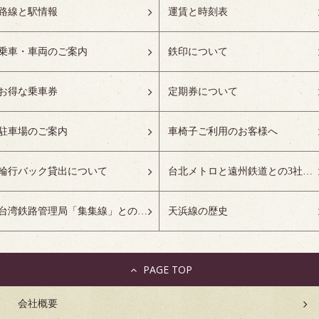
路線と駅情報
運賃と時刻表
乗車・車両のご案内
鉄印について
お得な乗車券
定期券について
駐車場のご案内
車椅子ご利用のお客様へ
輪行バック貸出について
台北メトロと遠州鉄道との3社友好協定について
台湾鉄路管理局「集集線」との姉妹鉄道協定について
天浜線の歴史
PAGE TOP
会社概要