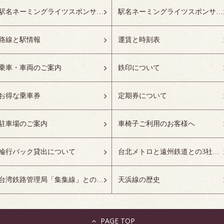
駅名ネーミングライツスポンサーの募集開始
駅名ネーミングライツスポンサー紹介
路線と駅情報
運賃と時刻表
乗車・車両のご案内
鉄印について
お得な乗車券
定期券について
駐車場のご案内
車椅子ご利用のお客様へ
輪行バック貸出について
台北メトロと遠州鉄道との3社友好協定について
台湾鉄路管理局「集集線」との姉妹鉄道協定について
天浜線の歴史
PAGE TOP