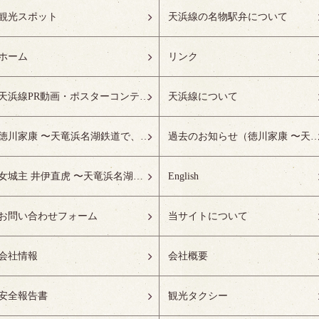
観光スポット
天浜線の名物駅弁について
ホーム
リンク
天浜線PR動画・ポスターコンテスト受賞作品特設ページ
天浜線について
徳川家康 〜天竜浜名湖鉄道で、徳川ゆかりの地へ！〜
過去のお知らせ（徳川家康 〜天竜浜名湖鉄道で、徳川ゆかりの
女城主 井伊直虎 〜天竜浜名湖鉄道で、井の国へ！〜
English
お問い合わせフォーム
当サイトについて
会社情報
会社概要
安全報告書
観光タクシー