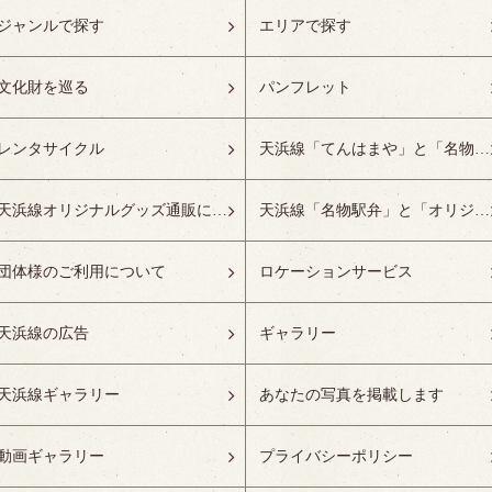
ジャンルで探す
エリアで探す
文化財を巡る
パンフレット
レンタサイクル
天浜線「てんはまや」と「名物駅弁」について
天浜線オリジナルグッズ通販について
天浜線「名物駅弁」と「オリジナルグッズ」
団体様のご利用について
ロケーションサービス
天浜線の広告
ギャラリー
天浜線ギャラリー
あなたの写真を掲載します
動画ギャラリー
プライバシーポリシー