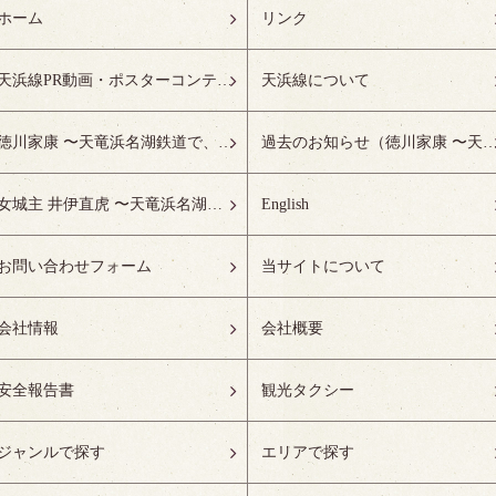
ホーム
リンク
天浜線PR動画・ポスターコンテスト受賞作品特設ページ
天浜線について
徳川家康 〜天竜浜名湖鉄道で、徳川ゆかりの地へ！〜
過去のお知らせ（徳川家康 〜天竜浜名湖鉄道で、徳川ゆかりの
女城主 井伊直虎 〜天竜浜名湖鉄道で、井の国へ！〜
English
お問い合わせフォーム
当サイトについて
会社情報
会社概要
安全報告書
観光タクシー
ジャンルで探す
エリアで探す