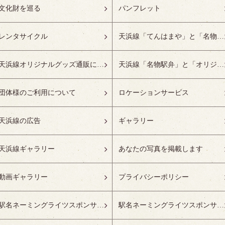
文化財を巡る
パンフレット
レンタサイクル
天浜線「てんはまや」と「名物駅弁」について
天浜線オリジナルグッズ通販について
天浜線「名物駅弁」と「オリジナルグッズ」
団体様のご利用について
ロケーションサービス
天浜線の広告
ギャラリー
天浜線ギャラリー
あなたの写真を掲載します
動画ギャラリー
プライバシーポリシー
駅名ネーミングライツスポンサーの募集開始
駅名ネーミングライツスポンサー紹介