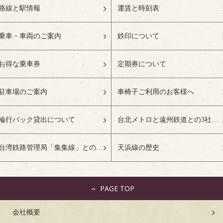
路線と駅情報
運賃と時刻表
乗車・車両のご案内
鉄印について
お得な乗車券
定期券について
駐車場のご案内
車椅子ご利用のお客様へ
輪行バック貸出について
台北メトロと遠州鉄道との3社友好協定について
台湾鉄路管理局「集集線」との姉妹鉄道協定について
天浜線の歴史
PAGE TOP
会社概要