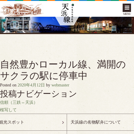
MENU
自然豊かローカル線、満開の
サクラの駅に停車中
Posted on
2020年4月12日
by
webmaster
投稿ナビゲーション
信頼（三鉄⇔天浜）
桜写して
観光スポット
天浜線の名物駅弁について