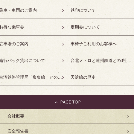
乗車・車両のご案内
鉄印について
お得な乗車券
定期券について
駐車場のご案内
車椅子ご利用のお客様へ
輪行バック貸出について
台北メトロと遠州鉄道との3社友好協定について
台湾鉄路管理局「集集線」との姉妹鉄道協定について
天浜線の歴史
PAGE TOP
会社概要
安全報告書