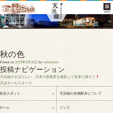
MENU
秋の色
Posted on
2019年9月30日
by
webmaster
投稿ナビゲーション
天浜線のすばらしい、日本の原風景を撮影して未来に残そう
天浜オールスターズ
観光スポット
天浜線の名物駅弁について
ホーム
リンク