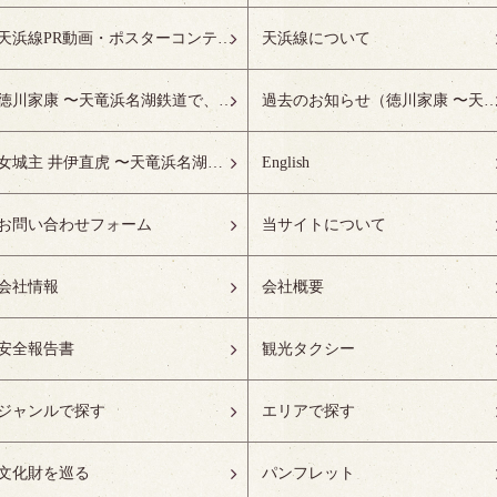
天浜線PR動画・ポスターコンテスト受賞作品特設ページ
天浜線について
徳川家康 〜天竜浜名湖鉄道で、徳川ゆかりの地へ！〜
過去のお知らせ（徳川家康 〜天竜浜名湖鉄道で、徳川ゆかりの
女城主 井伊直虎 〜天竜浜名湖鉄道で、井の国へ！〜
English
お問い合わせフォーム
当サイトについて
会社情報
会社概要
安全報告書
観光タクシー
ジャンルで探す
エリアで探す
文化財を巡る
パンフレット