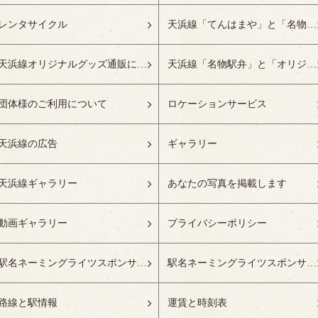
レンタサイクル
天浜線「てんはまや」と「名物駅弁」について
天浜線オリジナルグッズ通販について
天浜線「名物駅弁」と「オリジナルグッズ」
団体様のご利用について
ロケーションサービス
天浜線の広告
ギャラリー
天浜線ギャラリー
あなたの写真を掲載します
動画ギャラリー
プライバシーポリシー
駅名ネーミングライツスポンサーの募集開始
駅名ネーミングライツスポンサー紹介
路線と駅情報
運賃と時刻表