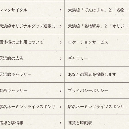
レンタサイクル
天浜線「てんはまや」と「名物駅弁」について
天浜線オリジナルグッズ通販について
天浜線「名物駅弁」と「オリジナルグッズ」
団体様のご利用について
ロケーションサービス
天浜線の広告
ギャラリー
天浜線ギャラリー
あなたの写真を掲載します
動画ギャラリー
プライバシーポリシー
駅名ネーミングライツスポンサーの募集開始
駅名ネーミングライツスポンサー紹介
路線と駅情報
運賃と時刻表