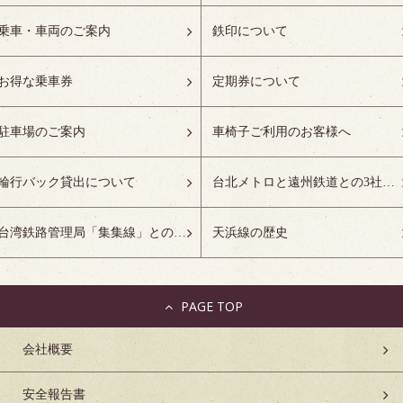
乗車・車両のご案内
鉄印について
お得な乗車券
定期券について
駐車場のご案内
車椅子ご利用のお客様へ
輪行バック貸出について
台北メトロと遠州鉄道との3社友好協定について
台湾鉄路管理局「集集線」との姉妹鉄道協定について
天浜線の歴史
PAGE TOP
会社概要
安全報告書