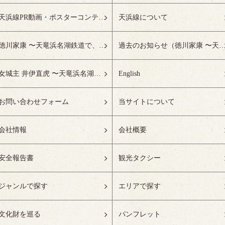
天浜線PR動画・ポスターコンテスト受賞作品特設ページ
天浜線について
徳川家康 〜天竜浜名湖鉄道で、徳川ゆかりの地へ！〜
過去のお知らせ（徳川家康 〜天竜浜名湖鉄道で、徳川ゆかりの
女城主 井伊直虎 〜天竜浜名湖鉄道で、井の国へ！〜
English
お問い合わせフォーム
当サイトについて
会社情報
会社概要
安全報告書
観光タクシー
ジャンルで探す
エリアで探す
文化財を巡る
パンフレット