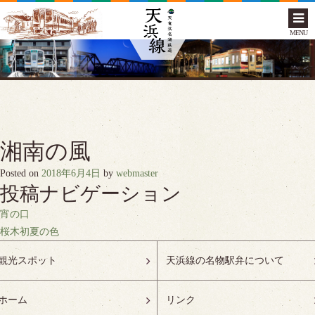
MENU
湘南の風
Posted on
2018年6月4日
by
webmaster
投稿ナビゲーション
宵の口
桜木初夏の色
観光スポット
天浜線の名物駅弁について
ホーム
リンク