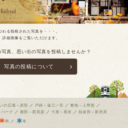
つわる投稿された写真を・・・。
、詳細画像をご覧いただけます。
の写真、思い出の写真を
投稿しませんか？
写真の投稿について
いの広場～原田
／
戸綿～遠江一宮
／
敷地～上野部
／
ツパーク
／
都田～西気賀
／
寸座～尾奈
／
知波田～新所原
秋
／
冬