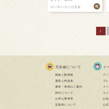
2017年12月21日更新
1
天浜線について
イ
路線と駅情報
グッ
運賃と時刻表
プレ
乗車・車両のご案内
イベ
鉄印について
ウォ
お得な乗車券
お知
定期券について
公式