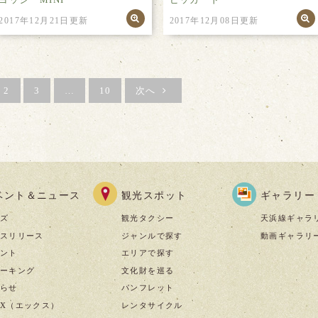
2017年12月21日更新
2017年12月08日更新
2
3
…
10
次へ
ベント＆ニュース
観光スポット
ギャラリー
ズ
観光タクシー
天浜線ギャラ
スリリース
ジャンルで探す
動画ギャラリ
ント
エリアで探す
ーキング
文化財を巡る
らせ
パンフレット
X（エックス）
レンタサイクル