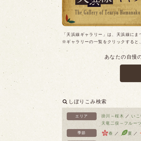
「天浜線ギャラリー」は、天浜線にま
※ギャラリーの一覧をクリックすると
あなたの自慢
しぼりこみ検索
掛川～桜木
／
いこ
エリア
天竜二俣～フルー
季節
春
／
夏
／