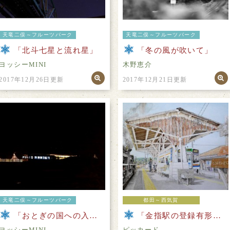
天竜二俣～フルーツパーク
天竜二俣～フルーツパーク
「北斗七星と流れ星」
「冬の風が吹いて」
ヨッシーMINI
木野恵介
2017年12月26日更新
2017年12月21日更新
天竜二俣～フルーツパーク
都田～西気賀
「おとぎの国への入り口」
「金指駅の登録有形文化財とC58」
ヨッシーMINI
ピッカード