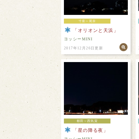
寸座～尾奈
「オリオンと天浜」
ヨッシーMINI
2017年12月26日更新
都田～西気賀
「星の降る夜」
ヨッシーMINI