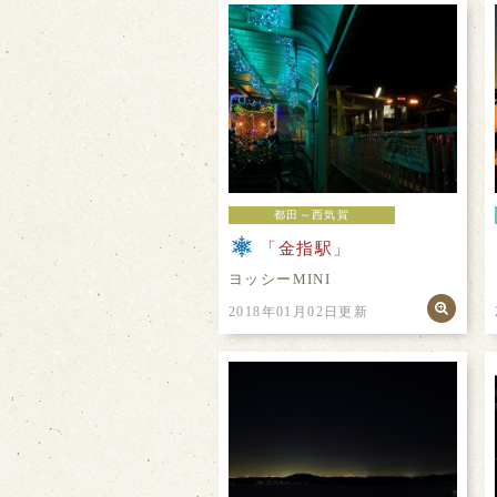
都田～西気賀
「金指駅」
ヨッシーMINI
2018年01月02日更新