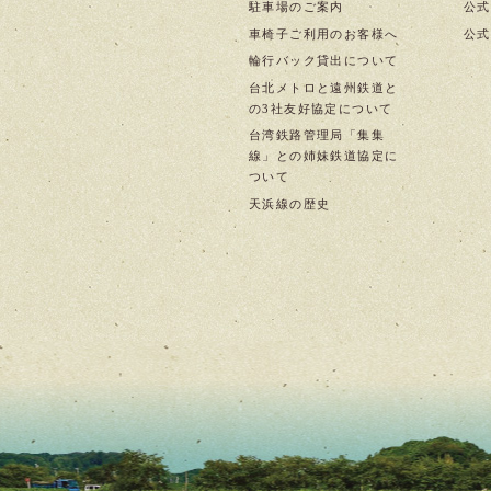
駐車場のご案内
公式I
車椅子ご利用のお客様へ
公式f
輪行バック貸出について
台北メトロと遠州鉄道と
の3社友好協定について
台湾鉄路管理局「集集
線」との姉妹鉄道協定に
ついて
天浜線の歴史