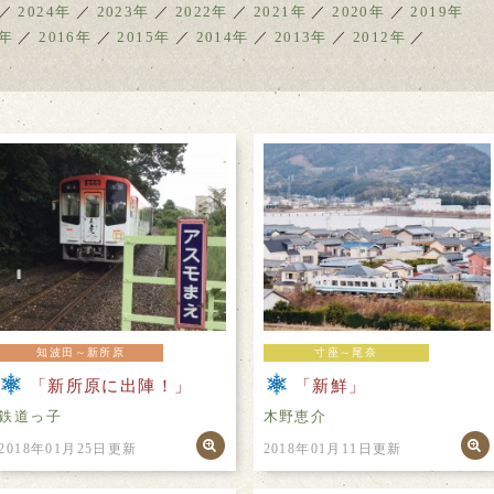
／
2024年
／
2023年
／
2022年
／
2021年
／
2020年
／
2019年
7年
／
2016年
／
2015年
／
2014年
／
2013年
／
2012年
／
知波田～新所原
寸座～尾奈
「新所原に出陣！」
「新鮮」
鉄道っ子
木野恵介
2018年01月25日更新
2018年01月11日更新