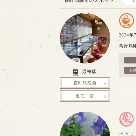
森町病院前のスポット
202
鳥骨鶏
お
最寄駅
森町病院前
遠江一宮
ききょ