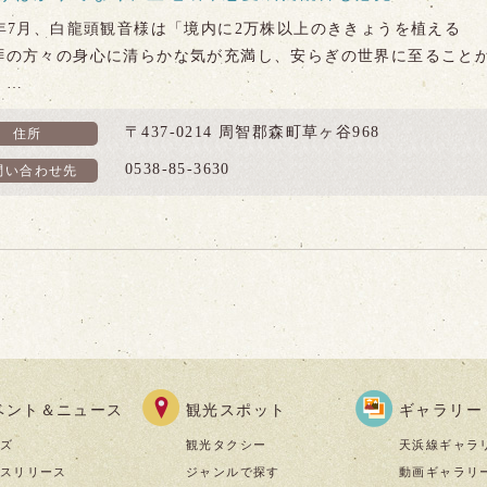
1年7月、白龍頭観音様は「境内に2万株以上のききょうを植える
拝の方々の身心に清らかな気が充満し、安らぎの世界に至ること
」…
〒437-0214 周智郡森町草ヶ谷968
住所
0538-85-3630
問い合わせ先
ベント＆ニュース
観光スポット
ギャラリー
ズ
観光タクシー
天浜線ギャラ
スリリース
ジャンルで探す
動画ギャラリ