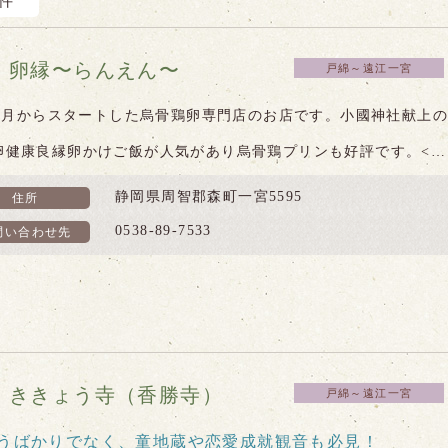
2件
卵縁〜らんえん〜
戸綿～遠江一宮
4年7月からスタートした烏骨鶏卵専門店のお店です。小國神社献上の
卵健康良縁卵かけご飯が人気があり烏骨鶏プリンも好評です。<…
静岡県周智郡森町一宮5595
住所
0538-89-7533
問い合わせ先
ききょう寺（香勝寺）
戸綿～遠江一宮
うばかりでなく、童地蔵や恋愛成就観音も必見！