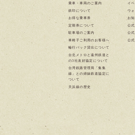
乗車・車両のご案内
イベ
鉄印について
ウォ
お得な乗車券
お知
定期券について
公式
駐車場のご案内
公式I
車椅子ご利用のお客様へ
公式f
輪行バック貸出について
台北メトロと遠州鉄道と
の3社友好協定について
台湾鉄路管理局「集集
線」との姉妹鉄道協定に
ついて
天浜線の歴史