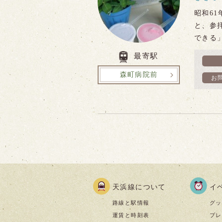
昭和6
と、参
できる
最寄駅
森町病院前
お
天浜線について
イ
路線と駅情報
グッ
運賃と時刻表
プレ